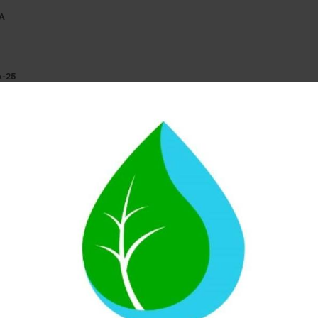
ÍA
A-25