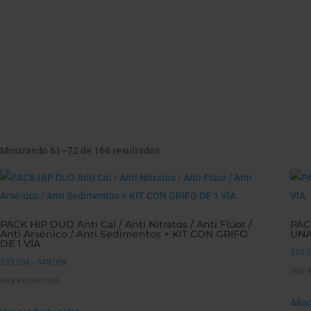
Mostrando 61–72 de 166 resultados
PACK HIP DUO Anti Cal / Anti Nitratos / Anti Flúor /
PAC
Anti Arsénico / Anti Sedimentos + KIT CON GRIFO
UNA
DE 1 VÍA
349,
Rango
339,00
€
-
349,00
€
Hay e
de
Hay existencias
precios:
Añadi