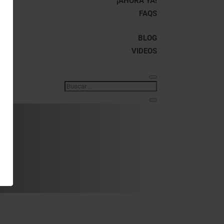
¡AHORA YA!
FAQS
BLOG
VIDEOS