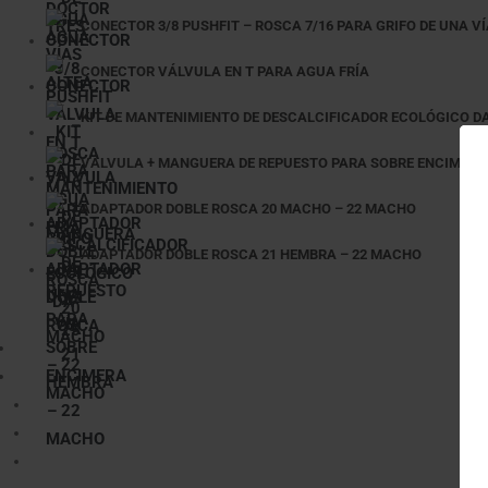
CONECTOR 3/8 PUSHFIT – ROSCA 7/16 PARA GRIFO DE UNA V
CONECTOR VÁLVULA EN T PARA AGUA FRÍA
KIT DE MANTENIMIENTO DE DESCALCIFICADOR ECOLÓGICO D
VÁLVULA + MANGUERA DE REPUESTO PARA SOBRE ENCIMERA
ADAPTADOR DOBLE ROSCA 20 MACHO – 22 MACHO
ADAPTADOR DOBLE ROSCA 21 HEMBRA – 22 MACHO