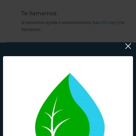
Te llamamos
Si necesitas ayuda o asesoramiento, haz
clic aquí
y te
llamamos.
¡Suscríbete a nuestra newsletter!
Recibe novedades y ofertas ¡Y no te pierdas ni una gota!