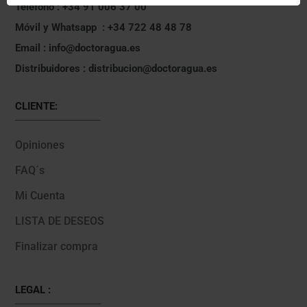
Teléfono : +34 91 006 37 00
Móvil y Whatsapp : +34 722 48 48 78
Email : info@doctoragua.es
Distribuidores : distribucion@doctoragua.es
CLIENTE:
Opiniones
FAQ´s
Mi Cuenta
LISTA DE DESEOS
Finalizar compra
LEGAL :