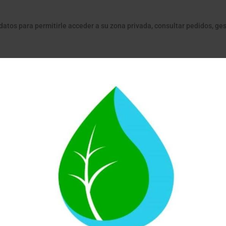
atos para permitirle acceder a su zona privada, consultar pedidos, gest
productos adquiridos, incluyendo la comunicación de datos imprescindi
entos e incidencias
icitudes de garantía legal, garantías comerciales, devoluciones, desis
os y atención técnica.
ciones fiscales, contables, mercantiles, administrativas, de consumo, 
e productos, servicios, ofertas, novedades o contenidos relacionado