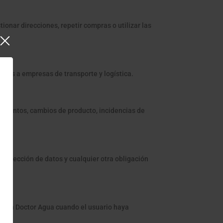
ionar direcciones, repetir compras o utilizar las
bles a empresas de transporte y logística.
timientos, cambios de producto, incidencias de
protección de datos y cualquier otra obligación
s con Doctor Agua cuando el usuario haya