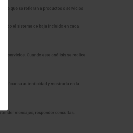
mpre que se refieran a productos o servicios
zando el sistema de baja incluido en cada
 y servicios. Cuando este análisis se realice
s.
verificar su autenticidad y mostrarla en la
a atender mensajes, responder consultas,