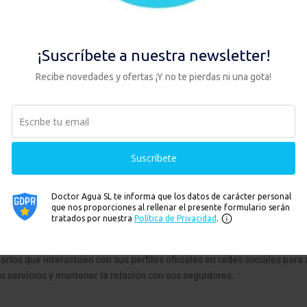
es a clientes con los que exista una relación contractual previa, sie
 momento la posibilidad de oponerse o darse de baja.
aciones en cualquier momento escribiendo a info@doctoragua.es o utili
uario
ejorar su funcionamiento, seguridad, contenidos, navegación, productos
iamente el consentimiento del usuario conforme a la Política de Cookie
nios
n o testimonio, trataremos sus datos para gestionar dicha publicación, 
do proceda.
suarios que interactúen con sus perfiles oficiales en redes sociales par
o servicios y mantener la relación con sus seguidores.