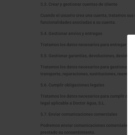
5.3. Crear y gestionar cuentas de cliente
Cuando el usuario crea una cuenta, tratamos sus d
funcionalidades asociadas a su cuenta.
5.4. Gestionar envíos y entregas
Tratamos los datos necesarios para entregar los 
5.5. Gestionar garantías, devoluciones, desistimi
Tratamos los datos necesarios para gestionar sol
transporte, reparaciones, sustituciones, reembols
5.6. Cumplir obligaciones legales
Tratamos los datos necesarios para cumplir obliga
legal aplicable a Doctor Agua, S.L.
5.7. Enviar comunicaciones comerciales
Podremos enviar comunicaciones comerciales sobr
prestado su consentimiento.