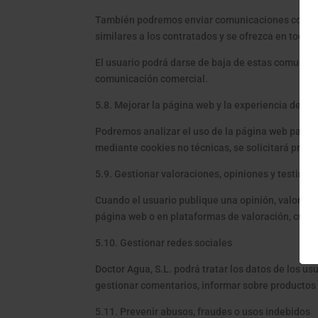
También podremos enviar comunicaciones comercial
similares a los contratados y se ofrezca en todo
El usuario podrá darse de baja de estas comunic
comunicación comercial.
5.8. Mejorar la página web y la experiencia de us
Podremos analizar el uso de la página web para m
mediante cookies no técnicas, se solicitará prev
5.9. Gestionar valoraciones, opiniones y testimo
Cuando el usuario publique una opinión, valoració
página web o en plataformas de valoración, cuan
5.10. Gestionar redes sociales
Doctor Agua, S.L. podrá tratar los datos de los u
gestionar comentarios, informar sobre productos 
5.11. Prevenir abusos, fraudes o usos indebidos