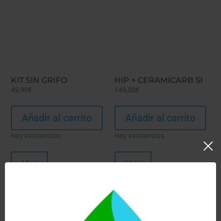
KIT SIN GRIFO
HIP + CERAMICARB SI
49,90
€
149,00
€
Añadir al carrito
Añadir al carrito
Hay existencias
Hay existencias
Ver
Ver