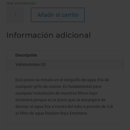
Hay existencias
CONECTOR
Añadir al carrito
VÁLVULA
EN
T
Información adicional
para
agua
fría
Descripción
cantidad
Valoraciones (0)
Esta pieza se instala en el latiguillo de agua fría de
cualquier grifo de cocina. Es fundamental para
cualquier instalación de nuestros filtros bajo
encimera porque es la pieza que se encargará de
desviar el agua fría a través del tubo a presión de 3/8
al filtro de agua Doulton Bajo Encimera.