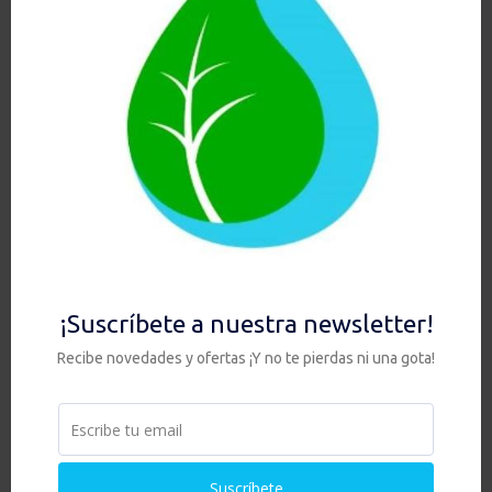
buscar producto
Buscar
Buscar
por:
EN TODOS NUESTROS EQUIPOS:
Carrito
Categorías del producto