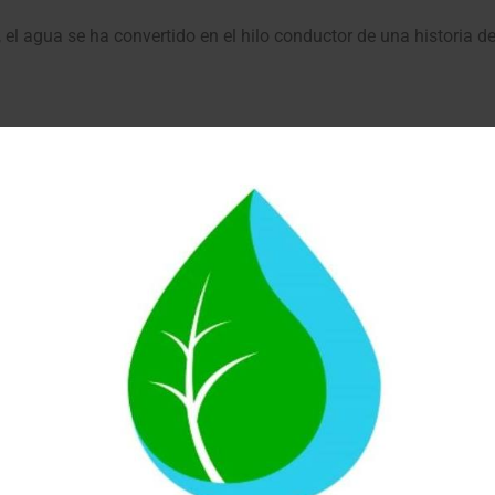
l agua se ha convertido en el hilo conductor de una historia de.
 forma más fácil de disfrutar agua filtra
ua en su cocina ¿Estás pensando en instalar un filtro de agua e