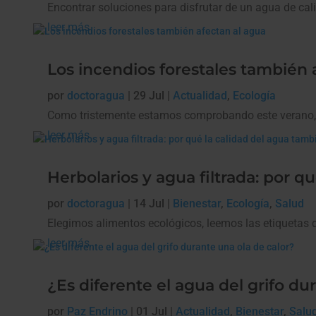
Encontrar soluciones para disfrutar de un agua de ca
leer más
Los incendios forestales también 
por
doctoragua
|
29 Jul
|
Actualidad
,
Ecología
Como tristemente estamos comprobando este verano, lo
leer más
Herbolarios y agua filtrada: por 
por
doctoragua
|
14 Jul
|
Bienestar
,
Ecología
,
Salud
Elegimos alimentos ecológicos, leemos las etiquetas 
leer más
¿Es diferente el agua del grifo du
por
Paz Endrino
|
01 Jul
|
Actualidad
,
Bienestar
,
Salu