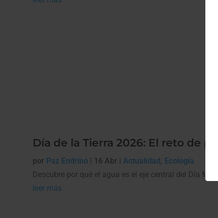
Día de la Tierra 2026: El reto de 
por
Paz Endrino
|
16 Abr
|
Actualidad
,
Ecología
Descubre por qué el agua es el eje central del Día Mu
leer más