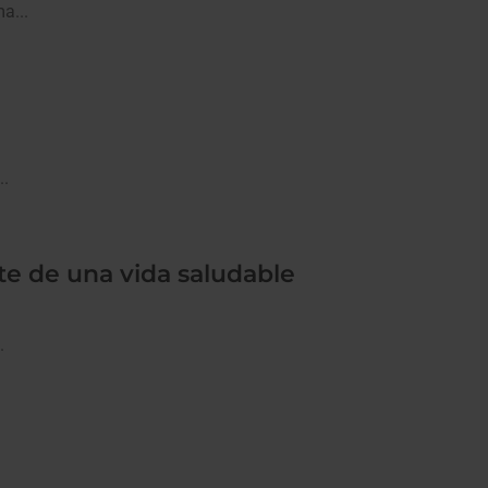
a...
..
rte de una vida saludable
.