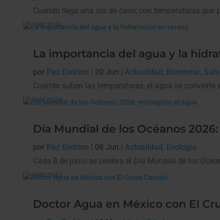
Cuando llega una ola de calor, con temperaturas que 
leer más
La importancia del agua y la hidr
por
Paz Endrino
|
20 Jun
|
Actualidad
,
Bienestar
,
Sal
Cuando suben las temperaturas, el agua se convierte e
leer más
Día Mundial de los Océanos 2026:
por
Paz Endrino
|
08 Jun
|
Actualidad
,
Ecología
Cada 8 de junio se celebra el Día Mundial de los Océa
leer más
Doctor Agua en México con El C