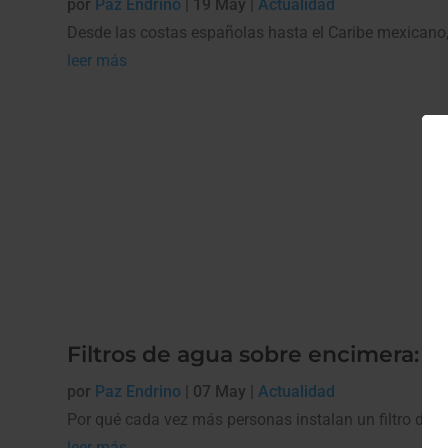
por
Paz Endrino
|
19 May
|
Actualidad
Desde las costas españolas hasta el Caribe mexicano, e
leer más
Filtros de agua sobre encimera: la
por
Paz Endrino
|
07 May
|
Actualidad
Por qué cada vez más personas instalan un filtro de ag
leer más