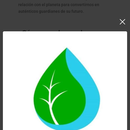
relación con el planeta para convertirnos en
auténticos guardianes de su futuro.
¿Cómo puede ayudar un
filtro de agua a los
océanos?
Muchas personas creen que la protección de los
océanos depende exclusivamente de gobiernos,
empresas o grandes organizaciones
internacionales.
Sin embargo, las decisiones individuales también
desempeñan un papel importante. En este
contexto, cada vez más familias optan por reducir
su dependencia del agua embotellada y utilizar
sistemas de filtración de agua domésticos
.
Un filtro de agua
permite disponer de agua filtrada
directamente en casa, reduciendo