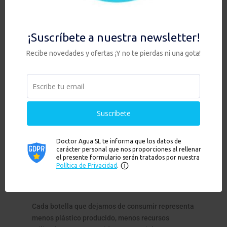
significativamente la necesidad de comprar
botellas de plástico de un solo uso.
Además de disminuir la generación de residuos,
esta decisión contribuye a reducir las emisiones
asociadas a la fabricación, transporte y
distribución de agua embotellada.
Agua filtrada: una pequeña
decisión con un gran
impacto
La sostenibilidad no suele depender de un único
gran gesto, sino de la suma de muchas decisiones
cotidianas.
Elegir agua filtrada
para el consumo
diario es una de ellas.
Cada botella que dejamos de consumir representa
menos plástico producido, menos recursos