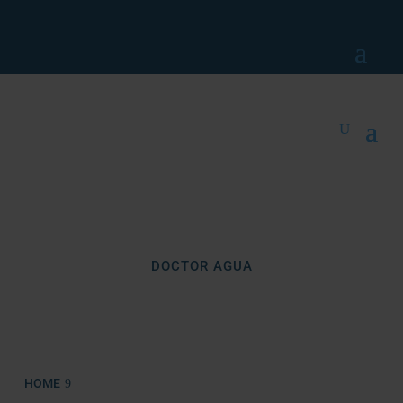
DOCTOR AGUA
BLOG
Agua sana en tu hogar
HOME