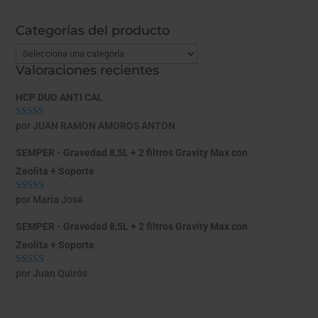
Categorías del producto
Valoraciones recientes
HCP DUO ANTI CAL
por JUAN RAMON AMOROS ANTON
Valorado con
5
de 5
SEMPER - Gravedad 8,5L + 2 filtros Gravity Max con
Zeolita + Soporte
por María José
Valorado con
5
de 5
SEMPER - Gravedad 8,5L + 2 filtros Gravity Max con
Zeolita + Soporte
por Juan Quirós
Valorado con
5
de 5