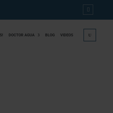
Mi
Cue
S!
DOCTOR AGUA
BLOG
VIDEOS
Nta