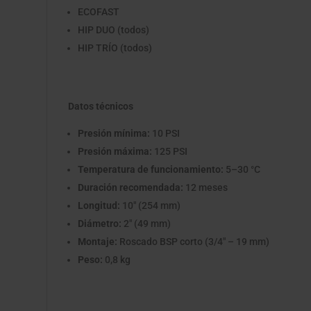
ECOFAST
HIP DUO (todos)
HIP TRÍO (todos)
Datos técnicos
Presión mínima:
10 PSI
Presión máxima:
125 PSI
Temperatura de funcionamiento:
5–30 °C
Duración recomendada:
12 meses
Longitud:
10" (254 mm)
Diámetro:
2" (49 mm)
Montaje:
Roscado BSP corto (3/4" – 19 mm)
Peso:
0,8 kg