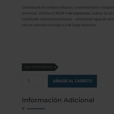
Ceramicarb SI combina eficacia, sostenibilidad y compati
universal: elimina el
99,99 % de impurezas
, reduce la cal
certificado internacionalmente… ofreciendo agua de alta
con un cartucho ecológico y de larga duración.
HAY EXISTENCIAS
CERAMICARB
AÑADIR AL CARRITO
SI
cantidad
Información Adicional