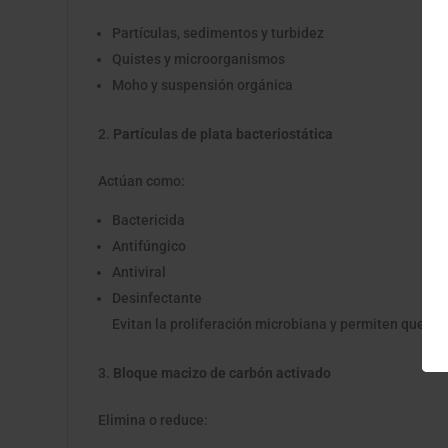
Partículas, sedimentos y turbidez
Quistes y microorganismos
Moho y suspensión orgánica
Partículas de plata bacteriostática
Actúan como:
Bactericida
Antifúngico
Antiviral
Desinfectante
Evitan la proliferación microbiana y permiten que el fi
Bloque macizo de carbón activado
Elimina o reduce: