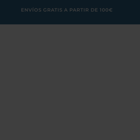
ENVÍOS GRATIS A PARTIR DE 100€
DOCTOR AGUA
CERAMICARB SI
Agua sana en tu hogar