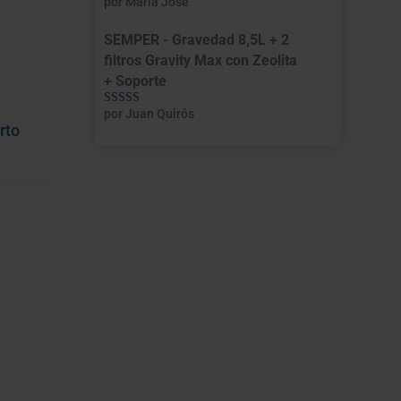
por María José
Valorado con
5
de 5
SEMPER - Gravedad 8,5L + 2
filtros Gravity Max con Zeolita
+ Soporte
por Juan Quirós
Valorado con
rto
5
de 5