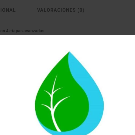
CIONAL
VALORACIONES (0)
a con 4 etapas avanzadas
b SI
, ofrece un rendimiento superior gracias a su
ultrafiltración de 0,2 
señado para eliminar una amplia gama de contaminantes y reducir la du
s del mercado.
icación internacional, proporciona agua más segura, clara y saludable 
 hasta el
99,99 % de las impurezas
presentes en el agua: