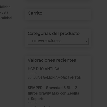
bilidad
 y está
Carrito
 calidad
Categorías del producto
Valoraciones recientes
HCP DUO ANTI CAL
por JUAN RAMON AMOROS ANTON
Valorado con
5
de 5
SEMPER - Gravedad 8,5L + 2
filtros Gravity Max con Zeolita
+ Soporte