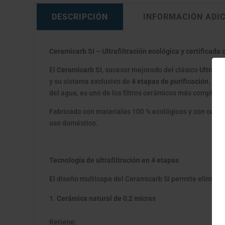
DESCRIPCIÓN
INFORMACIÓN ADI
Ceramicarb SI – Ultrafiltración ecológica y certificad
El
Ceramicarb SI
, sucesor mejorado del clásico
Ultracar
y su sistema exclusivo de
4 etapas de purificación
. Di
del agua, es uno de los filtros cerámicos más completo
Fabricado con materiales 100 % ecológicos y con certif
uso doméstico.
Tecnología de ultrafiltración en 4 etapas
El diseño multicapa del Ceramicarb SI permite eliminar
Cerámica natural de 0,2 micras
Retiene: