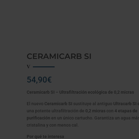
OS
/ CERAMICARB SI
CERAMICARB SI
54,90
€
Ceramicarb SI – Ultrafiltración ecológica de 0,2 micras
El nuevo
Ceramicarb SI
sustituye al antiguo
Ultracarb SI
e
una potente ultrafiltración de
0,2 micras
con
4 etapas de
purificación
en un único cartucho. Garantiza un agua más
cristalina y con menos cal.
Por qué te interesa