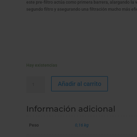
este pre-filtro actúa como primera barrera, alargando la 
segundo filtro y asegurando una filtración mucho más efi
Hay existencias
PREFILTER
Añadir al carrito
-
Anti
turbiedad
Información adicional
cantidad
Peso
0,16 kg