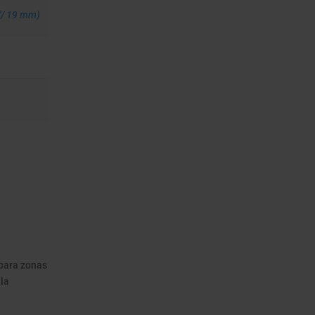
"/ 19 mm)
 para zonas
 la