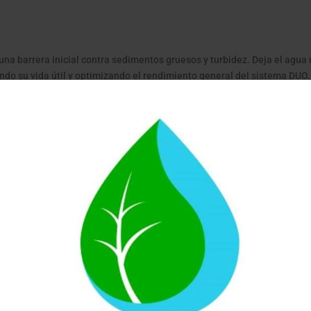
 una barrera inicial contra sedimentos gruesos y turbidez. Deja el agu
giendo su vida útil y optimizando el rendimiento general del sistema DUO.
ionales: filtra con eficacia desde el primer uso.