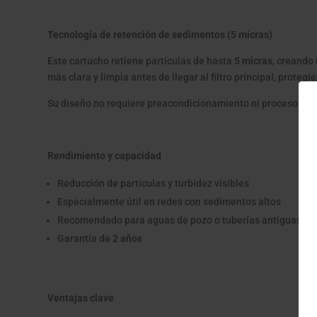
Tecnología de retención de sedimentos (5 micras)
Este cartucho retiene partículas de hasta
5 micras
, creando
más clara y limpia antes de llegar al filtro principal, prote
Su diseño no requiere preacondicionamiento ni procesos adic
Rendimiento y capacidad
Reducción de partículas y turbidez visibles
Especialmente útil en redes con sedimentos altos
Recomendado para aguas de pozo o tuberías antiguas
Garantía de
2 años
Ventajas clave