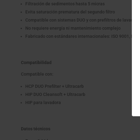
Filtración de sedimentos hasta 5 micras
Evita saturación prematura del segundo filtro
Compatible con sistemas DUO y con prefiltros de lavador
No requiere energía ni mantenimiento complejo
Fabricado con estándares internacionales: ISO 9001, NSF
Compatibilidad
Compatible con:
HCP DUO Prefilter + Ultracarb
HIP DUO Cleansoft + Ultracarb
HIP para lavadora
Datos técnicos