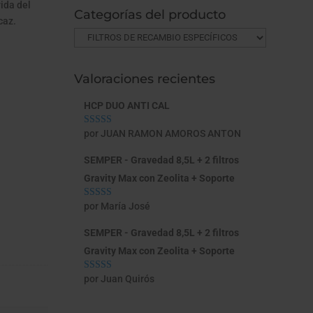
vida del
Categorías del producto
caz.
Valoraciones recientes
HCP DUO ANTI CAL
por JUAN RAMON AMOROS ANTON
Valorado con
5
de 5
SEMPER - Gravedad 8,5L + 2 filtros
Gravity Max con Zeolita + Soporte
por María José
Valorado con
5
de 5
SEMPER - Gravedad 8,5L + 2 filtros
Gravity Max con Zeolita + Soporte
por Juan Quirós
Valorado con
5
de 5