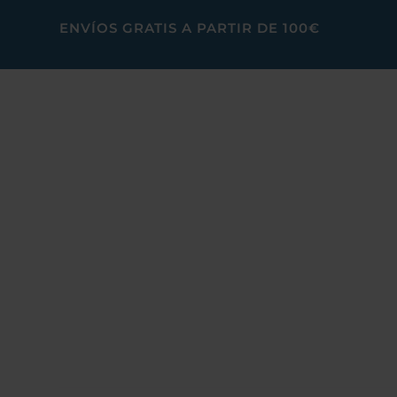
ENVÍOS GRATIS A PARTIR DE 100€
DOCTOR AGUA
PREFILTER – ANTI 
Agua sana en tu hogar