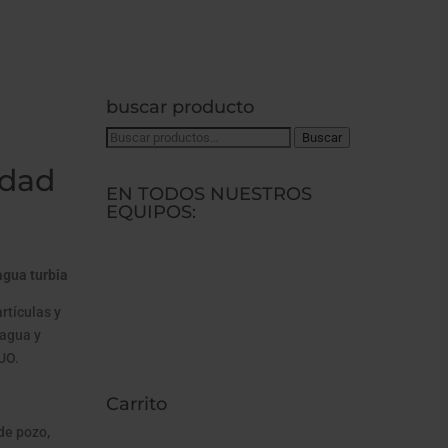
buscar producto
Buscar
Buscar
por:
edad
EN TODOS NUESTROS
EQUIPOS:
agua turbia
rtículas y
 agua y
DUO.
Carrito
de pozo,