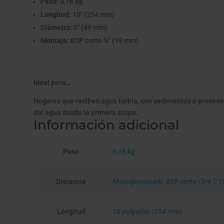
Peso:
0,16 kg
Longitud:
10" (254 mm)
Diámetro:
2" (49 mm)
Montaje:
BSP corto ¾" (19 mm)
Ideal para…
Hogares que reciben agua turbia, con sedimentos o procedent
del agua desde la primera etapa.
Información adicional
Peso
0,16 kg
Distancia
Montaje roscado BSP corto (3/4 "/ 
Longitud
10 pulgadas (254 mm)