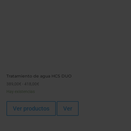
Tratamiento de agua HCS DUO
Rango
389,00
€
-
418,00
€
de
Hay existencias
precios:
desde
Ver productos
Ver
389,00€
hasta
418,00€