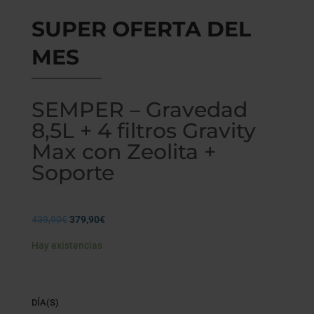
SUPER OFERTA DEL
MES
SEMPER – Gravedad
8,5L + 4 filtros Gravity
Max con Zeolita +
Soporte
El
El
439,90
€
379,90
€
precio
precio
Hay existencias
original
actual
era:
es:
439,90€.
379,90€.
DÍA(S)