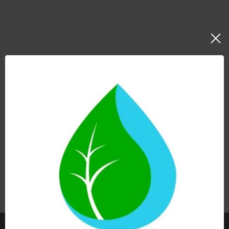
HIS DUO ANTI CAL con ZEOLITA
398,00
€
Hay existencias
Añadir al carrito
Ver