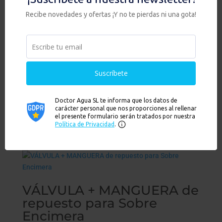
PREFILTER – Anti
turbiedad
24,90
€
Añadir al carrito
Hay existencias
Ver
VÁLVULA + MANGUERA de
repuesto para Sobre
Encimera