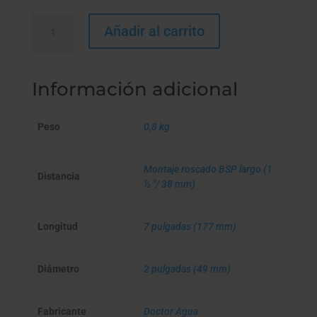
GRAVITY
Añadir al carrito
MAX
con
ZEOLITA
Información adicional
cantidad
Peso
0,8 kg
Montaje roscado BSP largo (1
Distancia
½ "/ 38 mm)
Longitud
7 pulgadas (177 mm)
Diámetro
2 pulgadas (49 mm)
Fabricante
Doctor Agua