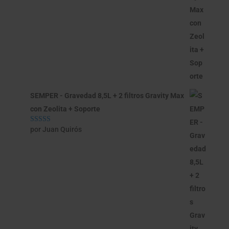
SEMPER - Gravedad 8,5L + 2 filtros Gravity Max
con Zeolita + Soporte
por Juan Quirós
Valorado con
5
de 5