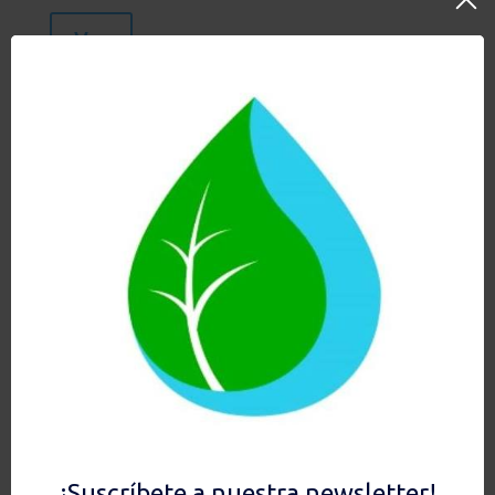
Ver
NANO GRAVITY CON
ZEOLITA
55,90
€
Añadir al carrito
Hay existencias
Ver