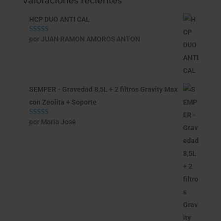
Valoraciones recientes
HCP DUO ANTI CAL
por JUAN RAMON AMOROS ANTON
Valorado con
5
de 5
SEMPER - Gravedad 8,5L + 2 filtros Gravity Max
con Zeolita + Soporte
por María José
Valorado con
5
de 5