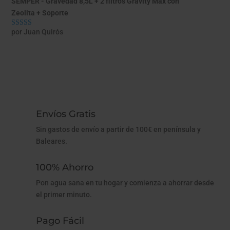
SEMPER - Gravedad 8,5L + 2 filtros Gravity Max con
Zeolita + Soporte
por Juan Quirós
Valorado con
5
de 5
Envíos Gratis
Sin gastos de envío a partir de 100€ en península y
Baleares.
100% Ahorro
Pon agua sana en tu hogar y comienza a ahorrar desde
el primer minuto.
Pago Fácil