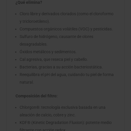
¿Qué elimina?
Cloro libre y derivados clorados (como el cloroformo
y tricloroetileno).
Compuestos orgánicos volátiles (VOC) y pesticidas.
Sulfuro de hidrógeno, causante de olores
desagradables.
Óxidos metálicos y sedimentos.
Cal agresiva, que reseca piel y cabello.
Bacterias, gracias a su acción bacteriostática.
Reequilibra el pH del agua, cuidando tu piel de forma
natural.
Composición del filtro:
Chlorgon®: tecnología exclusiva basada en una
aleación de calcio, cobre y zinc.
KDF® (Kinetic Degradation Fluxion): potente medio
filtrante con acción redox.