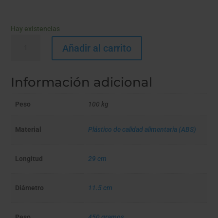
Hay existencias
FILTRO
Añadir al carrito
DUCHA
SPRITE
DE
Información adicional
MANO
7
Peso
100 kg
CHORROS
E-
SERIES
Material
Plástico de calidad alimentaria (ABS)
cantidad
Longitud
29 cm
Diámetro
11.5 cm
Peso
450 gramos