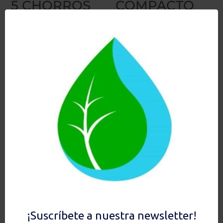
5 CHORROS
COMPACTO
R-SERIES
LATÓN +
RECAMBIO
99,90
€
164,90
€
Añadir al carrito
Añadir al carrito
Sin stock, ¡RESERVE AHORA!
Hay existencias
Ver
Ver