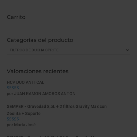
Carrito
Categorías del producto
Valoraciones recientes
HCP DUO ANTI CAL
por JUAN RAMON AMOROS ANTON
Valorado con
5
de 5
SEMPER - Gravedad 8,5L + 2 filtros Gravity Max con
Zeolita + Soporte
por María José
Valorado con
5
de 5