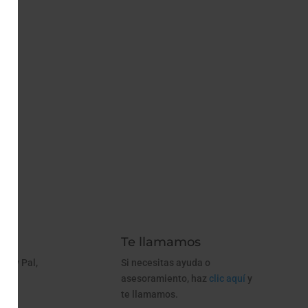
Te llamamos
 Pay Pal,
Si necesitas ayuda o
ago
asesoramiento, haz
clic aquí
y
te llamamos.