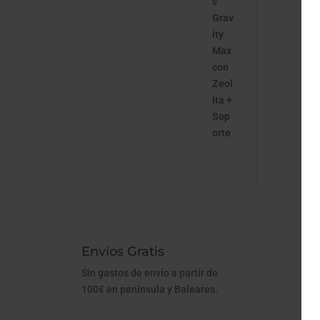
Envíos Gratis
1
Sin gastos de envío a partir de
Po
100€ en península y Baleares.
co
pr