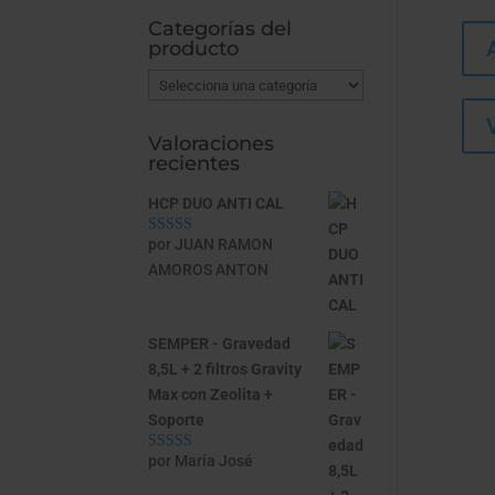
Categorías del
producto
Valoraciones
recientes
HCP DUO ANTI CAL
por JUAN RAMON
Valorado con
5
de 5
AMOROS ANTON
SEMPER - Gravedad
8,5L + 2 filtros Gravity
Max con Zeolita +
Soporte
por María José
Valorado con
5
de 5