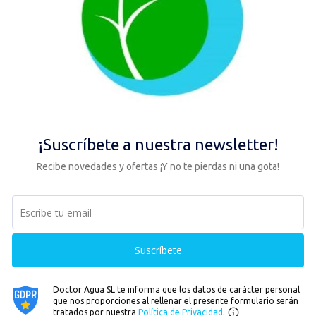
00% Ahorro
Pago Fácil
n agua sana en tu hogar y
Tarjeta, Transferencia,
mienza a ahorrar desde el
Contra reembolso o P
imer minuto.
aplazado.