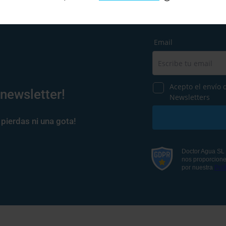
 newsletter!
pierdas ni una gota!