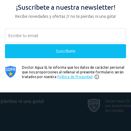
mienza a ahorrar desde el
Contra reembolso o P
imer minuto.
aplazado.
 newsletter!
pierdas ni una gota!