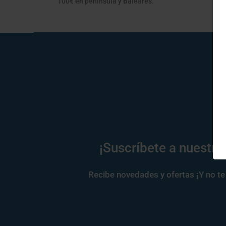
100€ en península y Baleares.
co
pr
¡Suscríbete a nuestra
Recibe novedades y ofertas ¡Y no te 