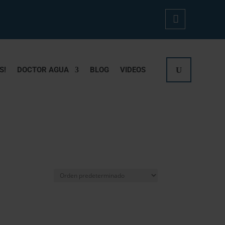
Mi
Cue
S!
DOCTOR AGUA
BLOG
VIDEOS
Nta