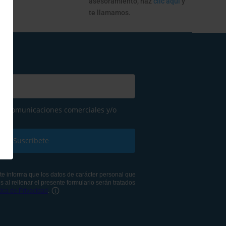
ago
asesoramiento, haz
clic aquí
y
te llamamos.