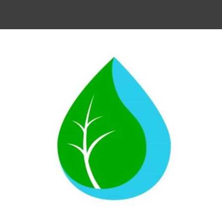
00% Ahorro
Pago Fácil
n agua sana en tu hogar y
Tarjeta, Transferencia,