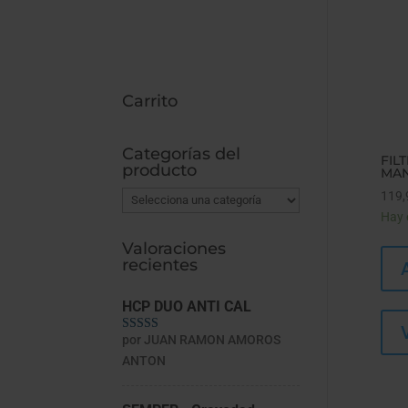
Carrito
Categorías del
FIL
producto
MAN
119,
Hay 
Valoraciones
recientes
HCP DUO ANTI CAL
por JUAN RAMON AMOROS
Valorado con
5
de 5
ANTON