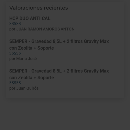
Valoraciones recientes
HCP DUO ANTI CAL
por JUAN RAMON AMOROS ANTON
Valorado con
5
de 5
SEMPER - Gravedad 8,5L + 2 filtros Gravity Max
con Zeolita + Soporte
por María José
Valorado con
5
de 5
SEMPER - Gravedad 8,5L + 2 filtros Gravity Max
con Zeolita + Soporte
por Juan Quirós
Valorado con
5
de 5