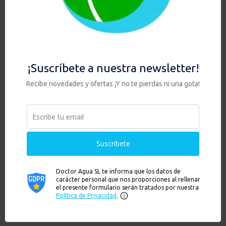
Ver
Ver
PACK HIS +
HIP DUO Anti Cal
ZEOLITA + GRIFO
/ Anti Nitratos /
DE TRES VÍAS
Anti Flúor / Anti
Arsénico / Anti
518,00
€
Sedimentos
Rango
239,00
€
-
249,00
€
HAY EXISTENCIAS
de
precios:
HAY EXISTENCIAS
desde
239,00€
hasta