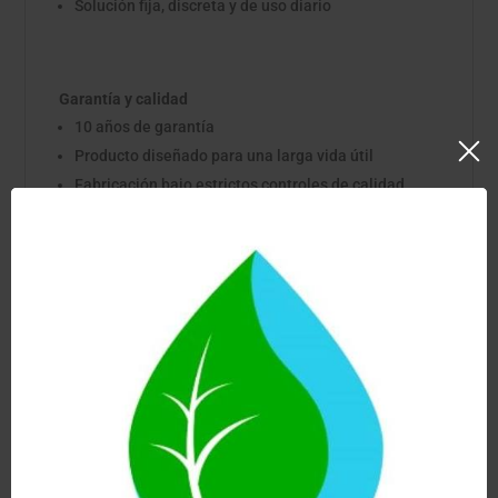
Solución fija, discreta y de uso diario
Garantía y calidad
10 años de garantía
Producto diseñado para una larga vida útil
Fabricación bajo estrictos controles de calidad
Sistemas de filtración con estándares NSF
Productos Relacionados