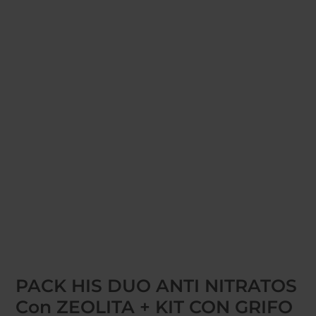
Inicio
/
FILTRADO BAJO ENCIMERA
/ PACK HIS DUO
ANTI NITRATOS con ZEOLITA + KIT CON GRIFO 1 VIA
PACK HIS DUO ANTI NITRATOS
Con ZEOLITA + KIT CON GRIFO