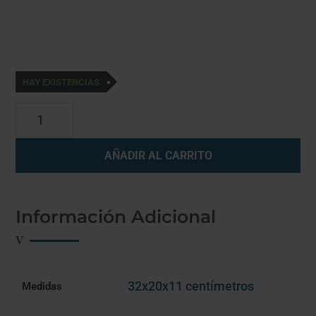
HAY EXISTENCIAS
PACK
HIS
DUO
AÑADIR AL CARRITO
ANTI
NITRATOS
con
ZEOLITA
Información Adicional
+
KIT
CON
GRIFO
32x20x11 centímetros
Medidas
1
VIA