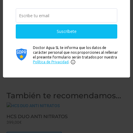
PREFILTER – Anti turbiedad
24,90
€
Añadir al carrito
Hay existencias
Ver
También te recomendamos…
HCS DUO ANTI NITRATOS
399,00
€