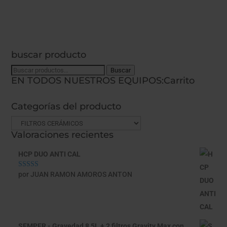
buscar producto
Buscar
Buscar
EN TODOS NUESTROS EQUIPOS:
Carrito
por:
Categorías del producto
Valoraciones recientes
HCP DUO ANTI CAL
por JUAN RAMON AMOROS ANTON
Valorado con
5
de 5
SEMPER - Gravedad 8,5L + 2 filtros Gravity Max con