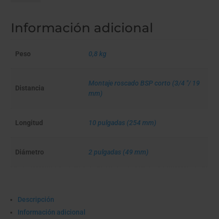
con
ZEOLITA
Información adicional
cantidad
Peso
0,8 kg
Montaje roscado BSP corto (3/4 "/ 19
Distancia
mm)
Longitud
10 pulgadas (254 mm)
Diámetro
2 pulgadas (49 mm)
Descripción
Información adicional