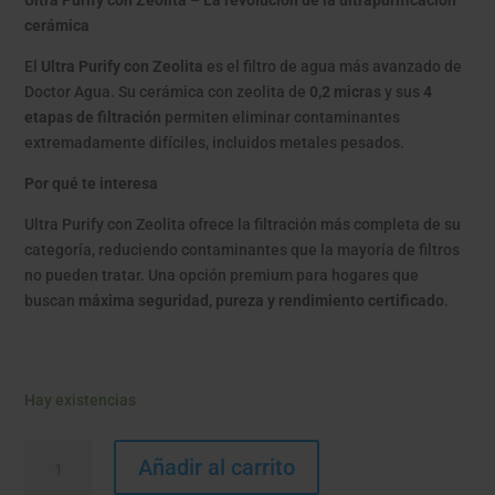
Ultra Purify con Zeolita – La revolución de la ultrapurificación
cerámica
El
Ultra Purify con Zeolita
es el filtro de agua más avanzado de
Doctor Agua. Su cerámica con zeolita de
0,2 micras
y sus
4
etapas de filtración
permiten eliminar contaminantes
extremadamente difíciles, incluidos metales pesados.
Por qué te interesa
Ultra Purify con Zeolita ofrece la filtración más completa de su
categoría, reduciendo contaminantes que la mayoría de filtros
no pueden tratar. Una opción premium para hogares que
buscan
máxima seguridad, pureza y rendimiento certificado
.
Hay existencias
ULTRA
Añadir al carrito
PURIFY