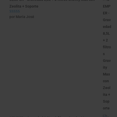
Zeolita + Soporte
por María José
Valorado con
5
de 5