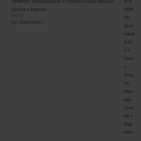
SEMPER - Gravedad 8,5L + 2 filtros Gravity Max con
Zeolita + Soporte
por Juan Quirós
Valorado con
5
de 5