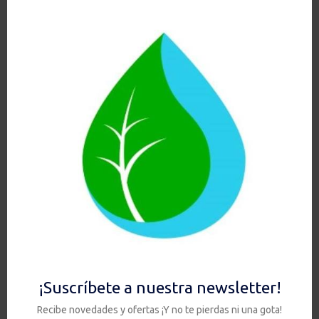
Ver
KIT SIN GRIFO
49,90
€
Añadir al carrito
Hay existencias
Ver