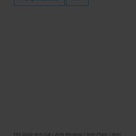
369,00€
hasta
379,00€
HIS DUO Anti Cal / Anti Nitratos / Anti Flúor / Anti