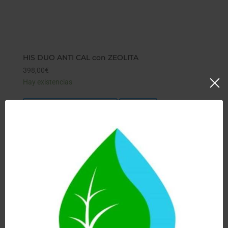
HIS DUO ANTI CAL con ZEOLITA
398,00
€
Hay existencias
Añadir al carrito
Ver