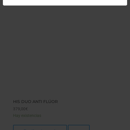
HIS DUO ANTI FLÚOR
379,00
€
Hay existencias