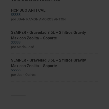
HCP DUO ANTI CAL
por JUAN RAMON AMOROS ANTON
Valorado con
5
de 5
SEMPER - Gravedad 8,5L + 2 filtros Gravity
Max con Zeolita + Soporte
por María José
Valorado con
5
de 5
SEMPER - Gravedad 8,5L + 2 filtros Gravity
Max con Zeolita + Soporte
por Juan Quirós
Valorado con
5
de 5