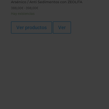
Arsénico / Anti Sedimentos con ZEOLITA
388,00
€
-
398,00
€
Rango
Hay existencias
de
precios:
desde
Ver productos
Ver
388,00€
hasta
398,00€