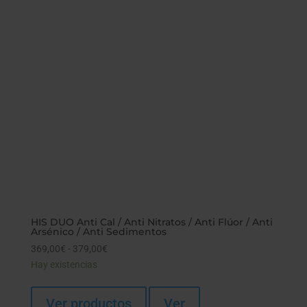
HIS DUO Anti Cal / Anti Nitratos / Anti Flúor / Anti
Arsénico / Anti Sedimentos
369,00
€
-
379,00
€
Rango
Hay existencias
de
precios:
desde
Ver productos
Ver