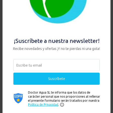
PACK HIS DUO Anti Cal / Anti Nitratos / Anti Flúor
/ Anti Arsénico / Anti Sedimentos + KIT CON
GRIFO DE 1 VÍA
469,00
€
-
479,00
€
Rango
Hay existencias
de
precios:
desde
Ver productos
Ver
469,00€
hasta
479,00€