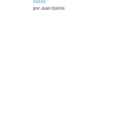
por Juan Quirós
Valorado con
5
de 5