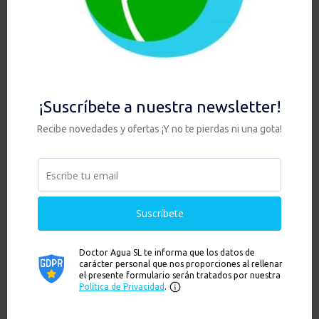
Microplásticos en el agua
por
Paz Endrino
|
13 Feb
|
Salud
La amenaza silenciosa de los microplásticos en nuestro
cuerpo y cómo combatirla con agua filtrada
Recientemente, el...
leer más