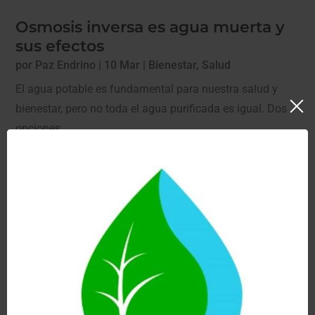
Osmosis inversa es agua muerta y
sus efectos
por
Paz Endrino
|
10 Mar
|
Bienestar
,
Salud
El agua potable es fundamental para nuestra salud y
bienestar, pero no toda el agua purificada es igual. Dos
opciones...
leer más