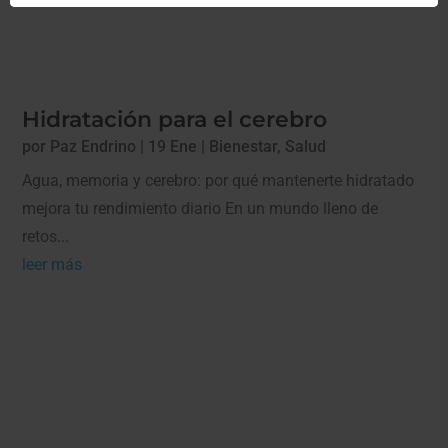
Hidratación para el cerebro
por
Paz Endrino
|
19 Ene
|
Bienestar
,
Salud
Agua, memoria y cerebro: por qué mantenerte hidratado
mejora tu rendimiento diario En un mundo lleno de
retos...
leer más