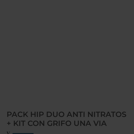
Inicio
/
Doctor Agua
/ PACK HIP DUO ANTI NITRATOS +
KIT CON GRIFO UNA VIA
PACK HIP DUO ANTI NITRATOS
+ KIT CON GRIFO UNA VIA