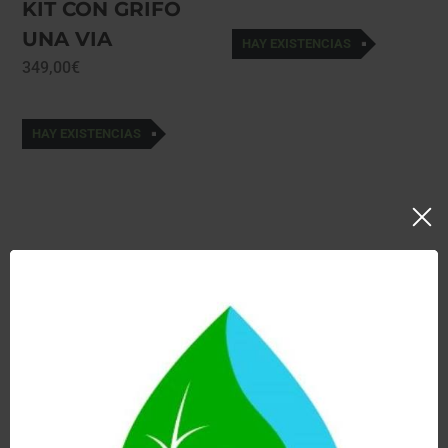
KIT CON GRIFO
UNA VIA
HAY EXISTENCIAS
349,00
€
HAY EXISTENCIAS
También Te Recomendamos…
Ver
Ver