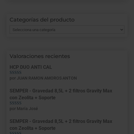
Categorías del producto
Valoraciones recientes
HCP DUO ANTI CAL
por JUAN RAMON AMOROS ANTON
Valorado con
5
de 5
SEMPER - Gravedad 8,5L + 2 filtros Gravity Max
con Zeolita + Soporte
por María José
Valorado con
5
de 5
SEMPER - Gravedad 8,5L + 2 filtros Gravity Max
con Zeolita + Soporte