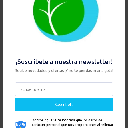
FILTRO DUCHA
EQUIPO
SPRITE DE MANO
ULTRAVIOLETA
7 CHORROS E-
BAJO ENCIMERA
SERIES
259,00
€
119,90
€
HAY EXISTENCIAS
HAY EXISTENCIAS