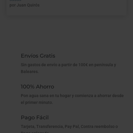
por Juan Quirós
Valorado con
5
de 5
Envíos Gratis
Sin gastos de envío a partir de 100€ en península y
Baleares.
100% Ahorro
Pon agua sana en tu hogar y comienza a ahorrar desde
el primer minuto.
Pago Fácil
Tarjeta, Transferencia, Pay Pal, Contra reembolso o