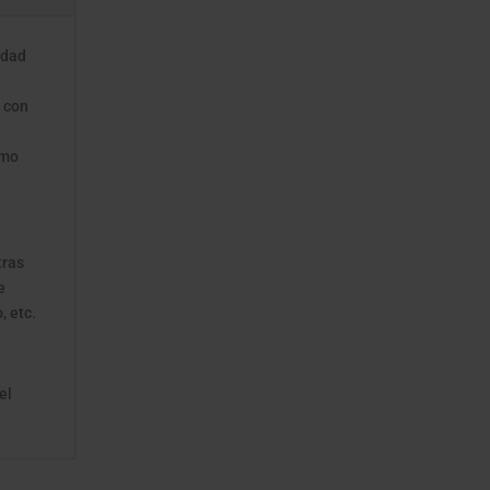
idad
o con
imo
tras
e
, etc.
el