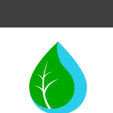
RB
HIS +
PACK HI
CERAMICARB
ANTI FLÚ
SI
KIT CON
GRIFO 1 V
259,00
€
479,00
€
to