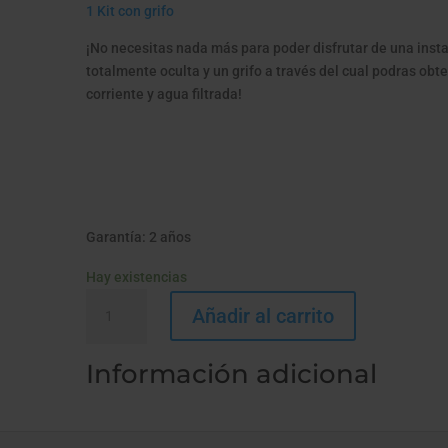
1 Kit con grifo
¡No necesitas nada más para poder disfrutar de una inst
totalmente oculta y un grifo a través del cual podras obt
corriente y agua filtrada!
Garantía: 2 años
Hay existencias
PACK
Añadir al carrito
HIP
DUO
Información adicional
ANTI
SEDIMENTOS
+
KIT