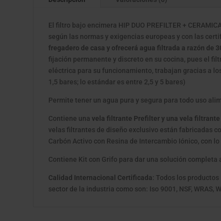
El filtro bajo encimera HIP DUO PREFILTER + CERAMICAR
según las normas y exigencias europeas y con las cert
fregadero de casa y ofrecerá agua filtrada a razón de 30
fijación permanente y discreto en su cocina, pues el fil
eléctrica para su funcionamiento, trabajan gracias a l
1,5 bares; lo estándar es entre 2,5 y 5 bares)
Permite tener un agua pura y segura para todo uso alime
Contiene una
vela filtrante Prefilter y una vela filtra
velas filtrantes de diseño exclusivo están fabricadas c
Carbón Activo con Resina de Intercambio Iónico, con lo
Contiene Kit con Grifo para dar una solución completa a l
Calidad Internacional Certificada
: Todos los productos
sector de la industria como son: Iso 9001, NSF, WRAS, W