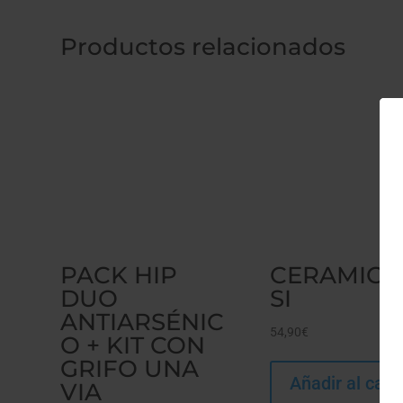
Productos relacionados
PACK HIP
CERAMICA
DUO
SI
ANTIARSÉNIC
54,90
€
O + KIT CON
GRIFO UNA
Añadir al carri
VIA