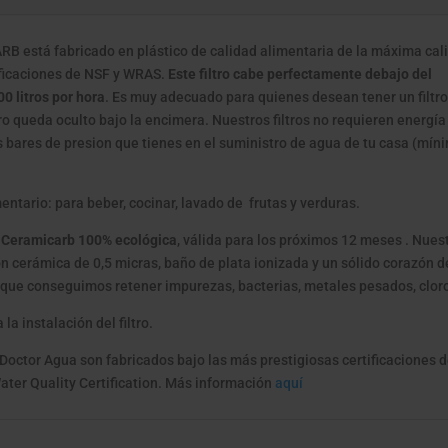
CON
GRIFO
B está fabricado en plástico de calidad alimentaria de la máxima cal
UNA
ificaciones de NSF y WRAS.
Este filtro cabe perfectamente debajo del
VIA
0 litros por hora
. Es muy adecuado para quienes desean tener un filtr
cantidad
tro queda oculto bajo la encimera. Nuestros filtros no requieren energía
os bares de presion que tienes en el suministro de agua de tu casa (mín
ntario: para beber, cocinar, lavado de frutas y verduras.
nte Ceramicarb 100% ecológica
, válida para los próximos 12 meses . Nues
on cerámica de 0,5 micras, baño de plata ionizada y un sólido corazón d
 que conseguimos retener impurezas, bacterias, metales pesados, cloro
a instalación del filtro.
 Doctor Agua son fabricados bajo las más prestigiosas certificaciones d
ater Quality Certification. Más información
aquí