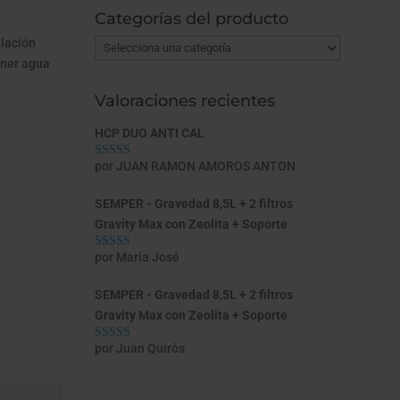
Categorías del producto
alación
ener agua
Valoraciones recientes
HCP DUO ANTI CAL
por JUAN RAMON AMOROS ANTON
Valorado con
5
de 5
SEMPER - Gravedad 8,5L + 2 filtros
Gravity Max con Zeolita + Soporte
por María José
Valorado con
5
de 5
SEMPER - Gravedad 8,5L + 2 filtros
Gravity Max con Zeolita + Soporte
por Juan Quirós
Valorado con
5
de 5