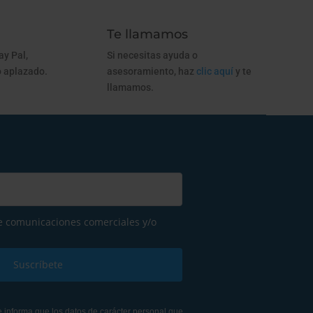
Te llamamos
ay Pal,
Si necesitas ayuda o
 aplazado.
asesoramiento, haz
clic aquí
y te
llamamos.