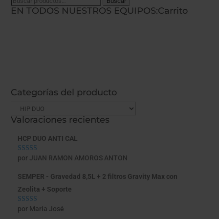
Buscar
Buscar
EN TODOS NUESTROS EQUIPOS:
Carrito
por:
Categorías del producto
Valoraciones recientes
HCP DUO ANTI CAL
por JUAN RAMON AMOROS ANTON
Valorado con
5
de 5
SEMPER - Gravedad 8,5L + 2 filtros Gravity Max con
Zeolita + Soporte
por María José
Valorado con
5
de 5