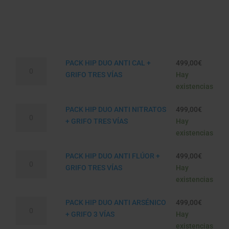
PACK
PACK HIP DUO ANTI CAL +
499,00
€
HIP
GRIFO TRES VÍAS
Hay
DUO
existencias
ANTI
PACK
CAL
PACK HIP DUO ANTI NITRATOS
499,00
€
HIP
+
+ GRIFO TRES VÍAS
Hay
DUO
GRIFO
existencias
ANTI
TRES
PACK
NITRATOS
PACK HIP DUO ANTI FLÚOR +
499,00
€
VÍAS
HIP
+
GRIFO TRES VÍAS
Hay
cantidad
DUO
GRIFO
existencias
ANTI
TRES
PACK
FLÚOR
PACK HIP DUO ANTI ARSÉNICO
499,00
€
VÍAS
HIP
+
+ GRIFO 3 VÍAS
Hay
cantidad
DUO
GRIFO
existencias