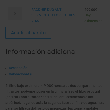
ANTI
TRES
PACK
ARSÉNICO
PACK HIP DUO ANTI
499,00
€
VÍAS
HIP
+
SEDIMENTOS + GRIFO TRES
Hay
cantidad
DUO
GRIFO
VÍAS
existencias
ANTI
3
Añadir al carrito
SEDIMENTOS
VÍAS
+
cantidad
GRIFO
TRES
Información adicional
VÍAS
cantidad
Descripción
Valoraciones (0)
El filtro bajo encimera HIP DUO consta de dos compartimentos
filtrantes, podemos poner en la primera fase el filtro especial
(anti cal / anti nitratos / anti flúor / anti sedimentos o anti
arsénico), llegando así a la segunda fase del filtro de agua, lista
para ser filtrada del resto de impurezas, bacterias y metales