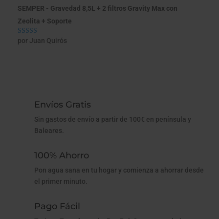
SEMPER - Gravedad 8,5L + 2 filtros Gravity Max con
Zeolita + Soporte
por Juan Quirós
Valorado con
5
de 5
Envíos Gratis
Sin gastos de envío a partir de 100€ en península y
Baleares.
100% Ahorro
Pon agua sana en tu hogar y comienza a ahorrar desde
el primer minuto.
Pago Fácil