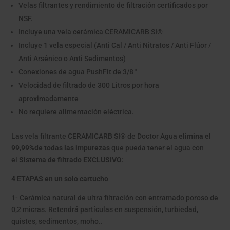
Velas filtrantes y rendimiento de filtración certificados por
NSF.
Incluye una vela cerámica CERAMICARB SI
®
Incluye 1 vela especial (Anti Cal / Anti Nitratos / Anti Flúor /
Anti Arsénico o Anti Sedimentos)
Conexiones de agua PushFit de 3/8 ''
Velocidad de filtrado de 300 Litros por hora
aproximadamente
No requiere alimentación eléctrica.
Las vela filtrante CERAMICARB SI® de Doctor Agua
elimina el
99,99%de todas las impurezas
que pueda tener el agua con
el
Sistema de filtrado EXCLUSIVO
:
4 ETAPAS en un solo cartucho
1- Cerámica natural de ultra filtración con entramado poroso de
0,2 micras. Retendrá partículas en suspensión, turbiedad,
quistes, sedimentos, moho..