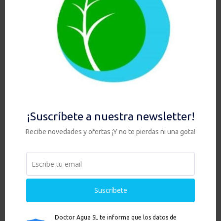
PACK HIS DUO ANTI
ARSÉNICO + KIT CON GRIFO 1
VIA
479,00
€
Añadir al carrito
Hay existencias
Ver