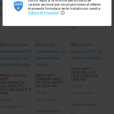
Hay existencias
Añadir al carrito
Hay existencias
Ver
Añadir al carrito
Añadir al carrito
Ver
Ver
PACK HIP +
ZEOLITA + KIT
PACK HIS DUO
PACK HIP +
CON GRIFO DE
ANTI
CERAMICARB +
UNA VÍA
SEDIMENTOS
KIT CON GRIFO
con ZEOLITA +
DE UNA VÍA
258,00
€
KIT CON GRIFO 3
VÍAS
239,00
€
Hay existencias
Hay existencias
628,00
€
Añadir al carrito
Hay existencias
Añadir al carrito