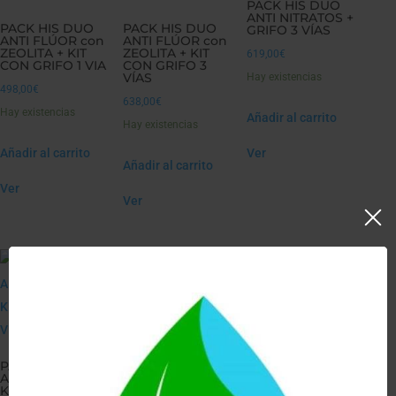
PACK HIS DUO
ANTI NITRATOS +
PACK HIS DUO
PACK HIS DUO
GRIFO 3 VÍAS
ANTI FLÚOR con
ANTI FLÚOR con
ZEOLITA + KIT
ZEOLITA + KIT
619,00
€
CON GRIFO 1 VIA
CON GRIFO 3
VÍAS
Hay existencias
498,00
€
638,00
€
Hay existencias
Añadir al carrito
Hay existencias
Añadir al carrito
Ver
Añadir al carrito
Ver
Ver
PACK HIS DUO
PACK HIS DUO
PACK HIS DUO
ANTI NITRATOS +
ANTI NITRATOS
ANTI NITRATOS
KIT CON GRIFO 1
con ZEOLITA +
con ZEOLITA +