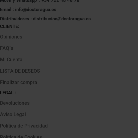
Móvil y Whatsapp : +34 722 48 48 78
Email : info@doctoragua.es
Distribuidores : distribucion@doctoragua.es
CLIENTE:
Opiniones
FAQ´s
Mi Cuenta
LISTA DE DESEOS
Finalizar compra
LEGAL :
Devoluciones
Aviso Legal
Política de Privacidad
Política de Cookies