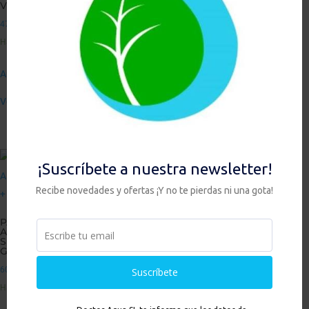
VIA
KIT CON GRIFO 1
KIT CON GRIFO 3
VIA
VÍAS
479,00
€
498,00
€
638,00
€
Hay existencias
Hay existencias
Hay existencias
Añadir al carrito
Añadir al carrito
Añadir al carrito
Ver
Ver
Ver
PACK HIS DUO
ANTI
PACK HIS DUO
PACK HIS DUO
SEDIMENTOS +
ANTI
ANTI
GRIFO 3 VÍAS
SEDIMENTOS +
SEDIMENTOS
KIT CON GRIFO 1
con ZEOLITA +
609,00
€
VIA
KIT CON GRIFO 1
VIA
Hay existencias
469,00
€
488,00
€