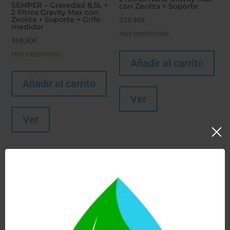
SEMPER – Gravedad 8,5L +
con Zeolita + Soporte
2 filtros Gravity Max con
Zeolita + Soporte + Grifo
329,90
€
medidor
Hay existencias
369,90
€
Hay existencias
Añadir al carrito
Añadir al carrito
Ver
Ver
¡Oferta!
SEMPER – Gravedad 8,5L +
SEMPER – Gravedad 8,5L +
2 filtros Nano Gravity Max
4 filtros Gravity Max con