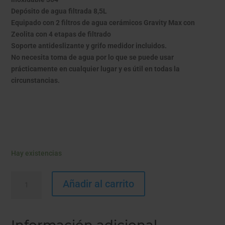
Depósito de agua filtrada 8,5L
Equipado con 2 filtros de agua cerámicos Gravity Max con
Zeolita con 4 etapas de filtrado
Soporte antideslizante y grifo medidor incluidos.
No necesita toma de agua por lo que se puede usar
prácticamente en cualquier lugar y es útil en todas la
circunstancias.
Hay existencias
SEMPER
Añadir al carrito
-
Gravedad
8,5L
+