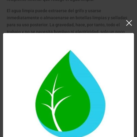
El agua limpia puede extraerse del grifo y usarse
inmediatamente o almacenarse en botellas limpias y selladas
para su uso posterior. La gravedad, hace, por tanto, todo el
trabajo y no se necesita bombeo ni electricidad, solo un poco
de tiempo.
VENTAJAS DE LOS FILTROS DE AGUA CERÁMICOS VS
OSMOSIS
Mantienen todas las sales minerales presentes en el agua
tan necesarias para la salud
Son ecológicos. No desperdician agua, no necesitan
electricidad ni generan residuos.
Excelente relación calidad/precio. El recambio anual es
barato en comparación con otros sistemas.
Fácil instalación y mantenimiento sencillo.
Proporcionan agua purificada al momento, sin esperas ni