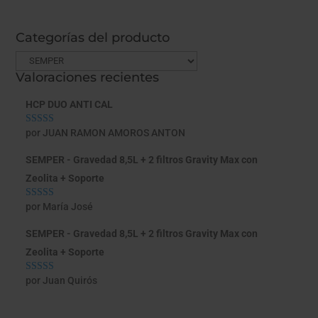
Categorías del producto
Valoraciones recientes
HCP DUO ANTI CAL
por JUAN RAMON AMOROS ANTON
Valorado con
5
de 5
SEMPER - Gravedad 8,5L + 2 filtros Gravity Max con
Zeolita + Soporte
por María José
Valorado con
5
de 5
SEMPER - Gravedad 8,5L + 2 filtros Gravity Max con
Zeolita + Soporte
por Juan Quirós
Valorado con
5
de 5