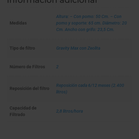
Información adicional
2
filtros
Altura: – Con pomo: 50 Cm. – Con
Gravity
Medidas
pomo y soporte: 65 cm. Diámetro: 20
Max
Cm. Ancho con grifo: 23,5 Cm.
con
Zeolita
Tipo de filtro
Gravity Max con Zeolita
+
Soporte
+
Número de Filtros
2
Grifo
medidor
cantidad
Reposición cada 6/12 meses (2.400
Reposición del filtro
litros)
Capacidad de
2,8 litros/hora
Filtrado