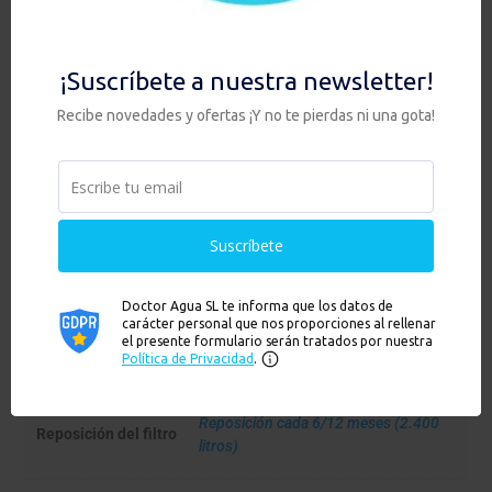
largos procesos
Compactos, ocupan poco espacio.
Alto rendimiento durante toda la vida útil del filtro.
Información adicional
Altura: – Con pomo: 50 Cm. – Con
Medidas
pomo y soporte: 65 cm. Diámetro: 20
Cm. Ancho con grifo: 23,5 Cm.
Tipo de filtro
Gravity Max con Zeolita
Número de Filtros
2
Reposición cada 6/12 meses (2.400
Reposición del filtro
litros)