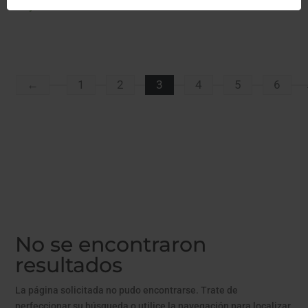
Hay existencias
←
1
2
3
4
5
6
No se encontraron
resultados
La página solicitada no pudo encontrarse. Trate de
perfeccionar su búsqueda o utilice la navegación para localizar