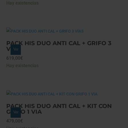
de
Hay existencias
precios:
desde
628,00€
hasta
638,00€
PACK HIS DUO ANTI CAL + GRIFO 3
VÍAS
Ver
619,00
€
Hay existencias
PACK HIS DUO ANTI CAL + KIT CON
GRIFO 1 VIA
Ver
479,00
€