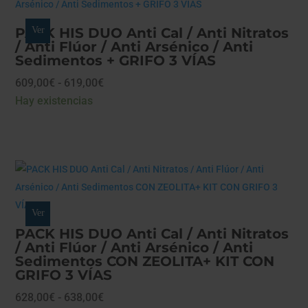
498,00€
PACK HIS DUO Anti Cal / Anti Nitratos
Ver
/ Anti Flúor / Anti Arsénico / Anti
Sedimentos + GRIFO 3 VÍAS
Rango
609,00
€
-
619,00
€
de
Hay existencias
precios:
desde
609,00€
hasta
619,00€
Ver
PACK HIS DUO Anti Cal / Anti Nitratos
/ Anti Flúor / Anti Arsénico / Anti
Sedimentos CON ZEOLITA+ KIT CON
GRIFO 3 VÍAS
Rango
628,00
€
-
638,00
€