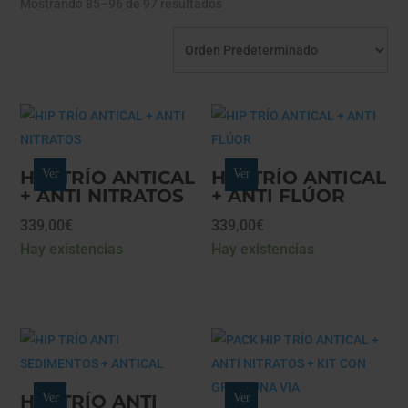
Mostrando 85–96 de 97 resultados
HIP TRÍO ANTICAL
Ver
HIP TRÍO ANTICAL
Ver
+ ANTI NITRATOS
+ ANTI FLÚOR
339,00
€
339,00
€
Hay existencias
Hay existencias
HIP TRÍO ANTI
Ver
Ver