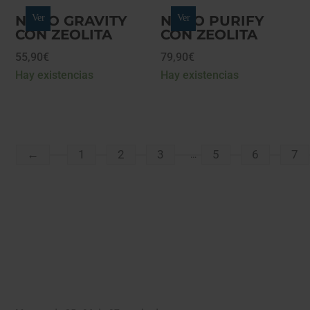
NANO GRAVITY
Ver
NANO PURIFY
Ver
CON ZEOLITA
CON ZEOLITA
55,90
€
79,90
€
Hay existencias
Hay existencias
←
1
2
3
5
6
7
…