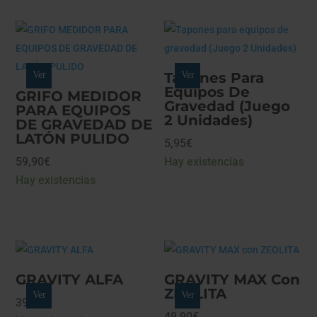
Ver
Tapones Para
Ver
Equipos De
GRIFO MEDIDOR
Gravedad (Juego
PARA EQUIPOS
2 Unidades)
DE GRAVEDAD DE
LATÓN PULIDO
5,95
€
59,90
€
Hay existencias
Hay existencias
GRAVITY ALFA
GRAVITY MAX Con
ZEOLITA
Ver
Ver
39,90
€
49,90
€