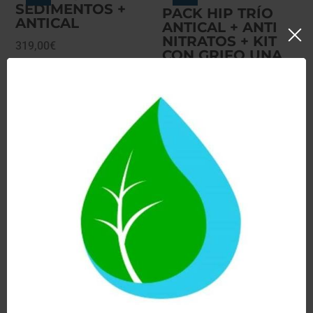
SEDIMENTOS +
PACK HIP TRÍO
ANTICAL
ANTICAL + ANTI
NITRATOS + KIT
319,00
€
CON GRIFO UNA
Hay existencias
VIA
399,00
€
Hay existencias
Ver
Ver
PACK HIP TRÍO
PACK HIP TRÍO
ANTICAL + ANTI
ANTI
FLÚOR + KIT CON
SEDIMENTOS +
GRIFO UNA VÍA
ANTICAL + KIT
CON GRIFO UNA
399,00
€