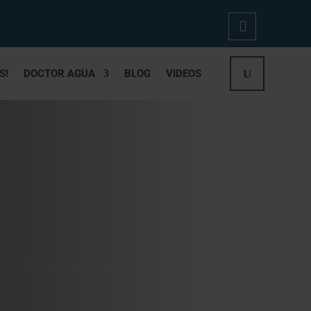
Mi
S!
DOCTOR AGUA
BLOG
VIDEOS
Cue
Nta