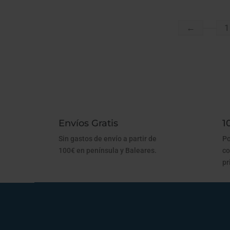
←
1
Envíos Gratis
1
Sin gastos de envío a partir de
Po
100€ en península y Baleares.
co
pr