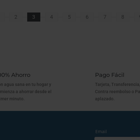
2
3
4
5
6
7
8
00% Ahorro
Pago Fácil
n agua sana en tu hogar y
Tarjeta, Transferencia,
mienza a ahorrar desde el
Contra reembolso o P
imer minuto.
aplazado.