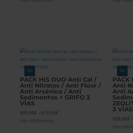
Ver
Ver
PACK HIS DUO Anti Cal /
PACK H
Anti Nitratos / Anti Flúor /
Anti Ni
Anti Arsénico / Anti
Anti A
Sedimentos + GRIFO 3
Sedim
VÍAS
ZEOLI
3 VÍAS
Rango
609,00
€
-
619,00
€
628,00
€
-
de
Hay existencias
Hay exist
precios: