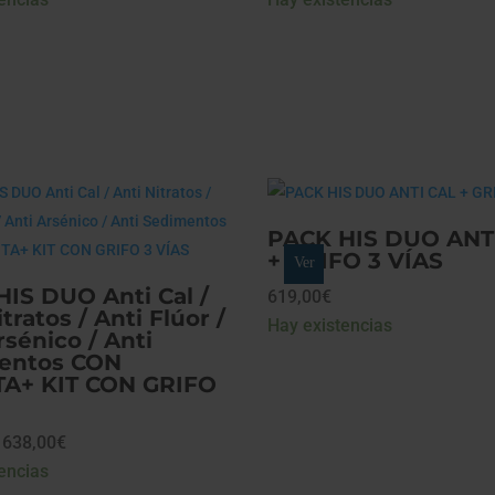
PACK HIS DUO ANT
+ GRIFO 3 VÍAS
Ver
IS DUO Anti Cal /
619,00
€
tratos / Anti Flúor /
Hay existencias
rsénico / Anti
entos CON
TA+ KIT CON GRIFO
Rango
638,00
€
de
encias