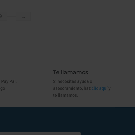
9
→
Te llamamos
 Pay Pal,
Si necesitas ayuda o
ago
asesoramiento, haz
clic aquí
y
te llamamos.