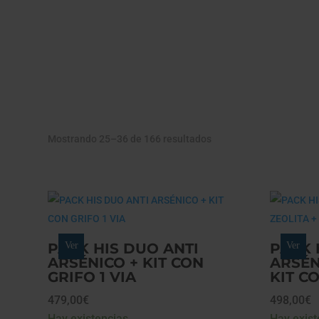
Mostrando 25–36 de 166 resultados
PACK HIS DUO ANTI
Ver
PACK 
Ver
ARSÉNICO + KIT CON
ARSÉN
GRIFO 1 VIA
KIT CO
479,00
€
498,00
€
Hay existencias
Hay exist