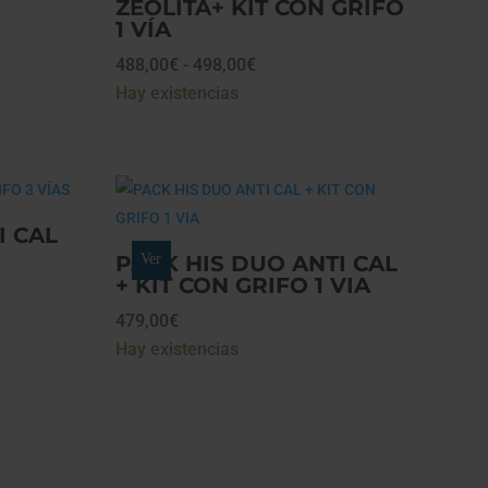
ZEOLITA+ KIT CON GRIFO
1 VÍA
Rango
488,00
€
-
498,00
€
de
Hay existencias
precios:
desde
488,00€
hasta
I CAL
498,00€
PACK HIS DUO ANTI CAL
Ver
+ KIT CON GRIFO 1 VIA
479,00
€
Hay existencias