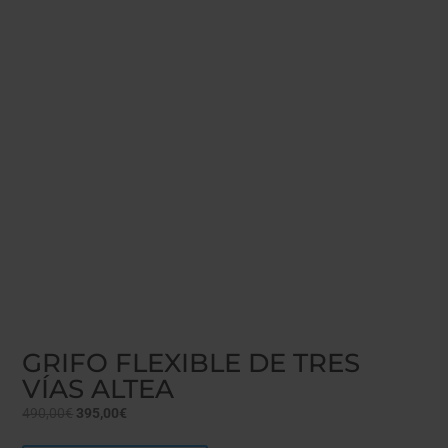
GRIFO FLEXIBLE DE TRES
VÍAS ALTEA
El
El
490,00
€
395,00
€
precio
precio