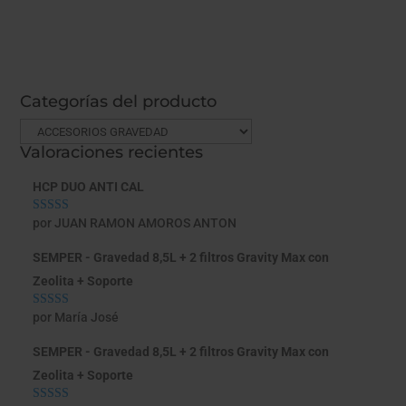
Categorías del producto
Valoraciones recientes
HCP DUO ANTI CAL
por JUAN RAMON AMOROS ANTON
Valorado con
5
de 5
SEMPER - Gravedad 8,5L + 2 filtros Gravity Max con
Zeolita + Soporte
por María José
Valorado con
5
de 5
SEMPER - Gravedad 8,5L + 2 filtros Gravity Max con
Zeolita + Soporte