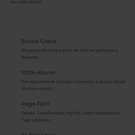
por Juan Quirós
Valorado con
5
de 5
Envíos Gratis
Sin gastos de envío a partir de 100€ en península y
Baleares.
100% Ahorro
Pon agua sana en tu hogar y comienza a ahorrar desde
el primer minuto.
Pago Fácil
Tarjeta, Transferencia, Pay Pal, Contra reembolso o
Pago aplazado.