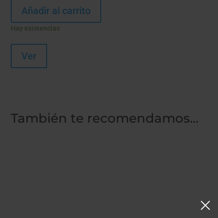
original
actual
Añadir al carrito
era:
es:
490,00€.
395,00€.
Hay existencias
Ver
También te recomendamos…