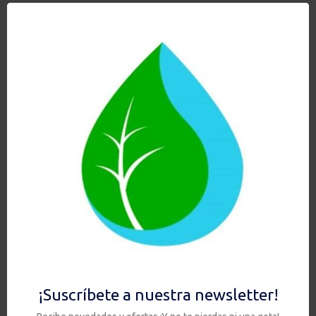
HIS + CERAMICARB SI
259,00
€
Añadir al carrito
Hay existencias
Ver