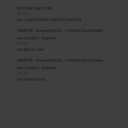
HCP DUO ANTI CAL
por JUAN RAMON AMOROS ANTON
Valorado con
5
de 5
SEMPER - Gravedad 8,5L + 2 filtros Gravity Max
con Zeolita + Soporte
por María José
Valorado con
5
de 5
SEMPER - Gravedad 8,5L + 2 filtros Gravity Max
con Zeolita + Soporte
por Juan Quirós
Valorado con
5
de 5