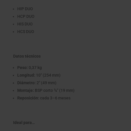
HIP DUO
HCP DUO
HIS DUO
HCS DUO
Datos técnicos
Peso:
0,37 kg
Longitud:
10" (254 mm)
Diámetro:
2" (49 mm)
Montaje:
BSP corto ¾" (19 mm)
Reposición:
cada 3–6 meses
Ideal para…