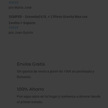
por María José
Valorado con
5
de 5
SEMPER - Gravedad 8,5L + 2 filtros Gravity Max con
Zeolita + Soporte
por Juan Quirós
Valorado con
5
de 5
Envíos Gratis
Sin gastos de envío a partir de 100€ en península y
Baleares.
100% Ahorro
Pon agua sana en tu hogar y comienza a ahorrar desde
el primer minuto.