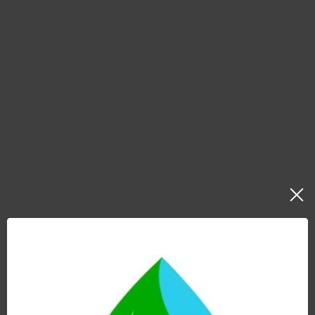
PACK HIS + ZEOLITA + KIT
CON GRIFO DE 1 VÍA
368,00
€