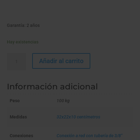
Garantía: 2 años
Hay existencias
HIP
Añadir al carrito
TRÍO
ANTI
SEDIMENTOS
Información adicional
+
ANTICAL
cantidad
Peso
100 kg
Medidas
32x22x10 centímetros
Conexiones
Conexión a red con tubería de 3/8"