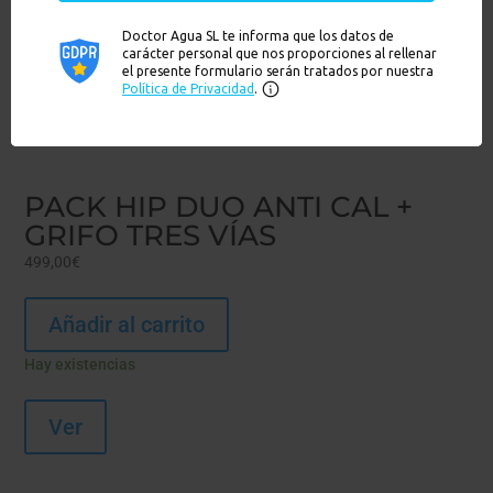
PACK HIP DUO ANTI CAL +
GRIFO TRES VÍAS
499,00
€
Añadir al carrito
Hay existencias
Ver