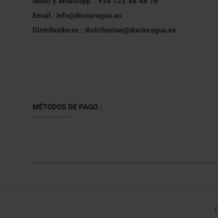
Móvil y Whatsapp : +34 722 48 48 78
Email : info@doctoragua.es
Distribuidores : distribucion@doctoragua.es
MÉTODOS DE PAGO :