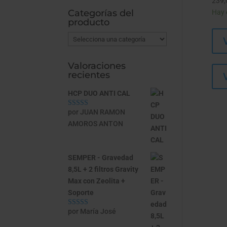
239,
Categorías del
Hay 
producto
Valoraciones
recientes
HCP DUO ANTI CAL
por JUAN RAMON
Valorado con
5
de 5
AMOROS ANTON
SEMPER - Gravedad
8,5L + 2 filtros Gravity
Max con Zeolita +
Soporte
por María José
Valorado con
5
de 5