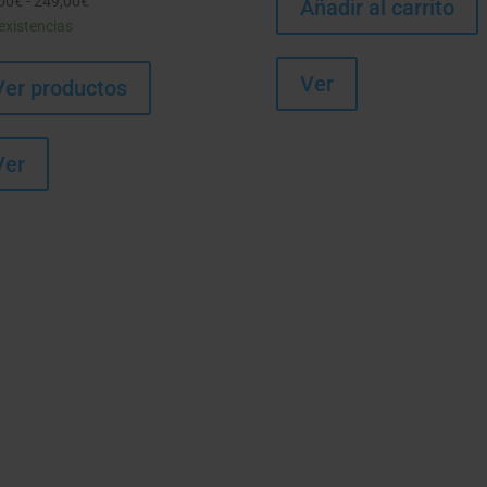
00
€
-
249,00
€
Rango
Añadir al carrito
existencias
de
precios:
desde
Ver
Ver productos
239,00€
hasta
249,00€
Ver