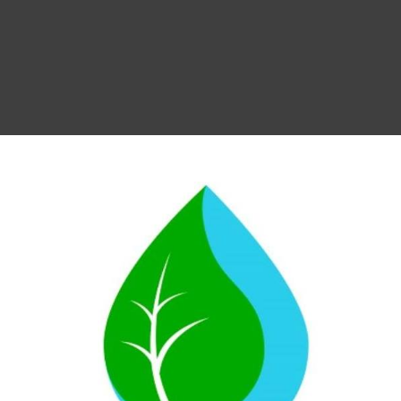
tamiento de agua HCP DUO
HIP TRÍO ANTICAL + ANTI
NITRATOS
00
€
-
299,00
€
Rango
339,00
€
existencias
de
Hay existencias
precios:
desde
Ver productos
Añadir al carrito
289,00€
hasta
299,00€
Ver
Ver