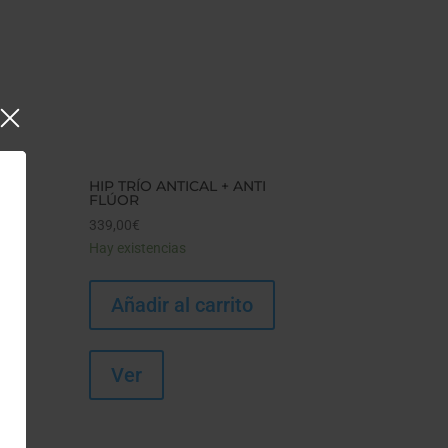
HIP TRÍO ANTICAL + ANTI
FLÚOR
339,00
€
Hay existencias
Añadir al carrito
Ver