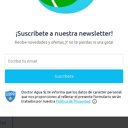
 TRÍO ANTI SEDIMENTOS +
ICAL
00
€
existencias
Añadir al carrito
Ver