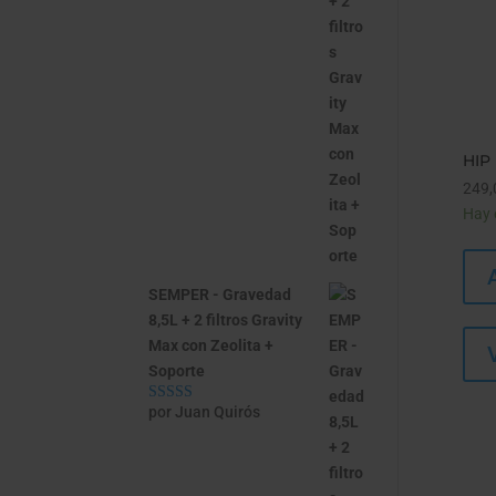
HIP
249,
Hay 
SEMPER - Gravedad
8,5L + 2 filtros Gravity
Max con Zeolita +
Soporte
por Juan Quirós
Valorado con
5
de 5