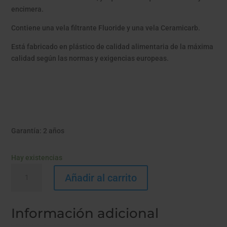
encimera.
Contiene una vela filtrante Fluoride y una vela Ceramicarb.
Está fabricado en plástico de calidad alimentaria de la máxima
calidad según las normas y exigencias europeas.
Garantía: 2 años
Hay existencias
HIP
Añadir al carrito
DUO
ANTI
FLÚOR
Información adicional
cantidad