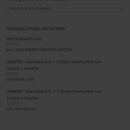
Valoraciones recientes
HCP DUO ANTI CAL
por JUAN RAMON AMOROS ANTON
Valorado con
5
de 5
SEMPER - Gravedad 8,5L + 2 filtros Gravity Max con
Zeolita + Soporte
por María José
Valorado con
5
de 5
SEMPER - Gravedad 8,5L + 2 filtros Gravity Max con
Zeolita + Soporte
por Juan Quirós
Valorado con
5
de 5