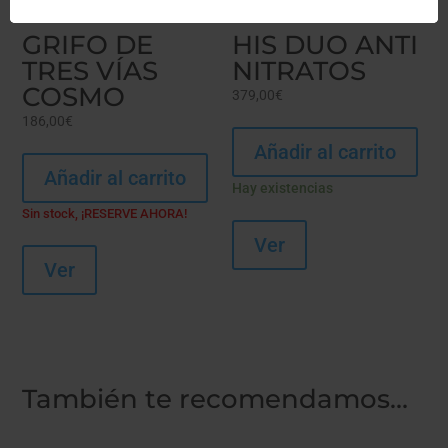
GRIFO DE
HIS DUO ANTI
TRES VÍAS
NITRATOS
COSMO
379,00
€
186,00
€
Añadir al carrito
Añadir al carrito
Hay existencias
Sin stock, ¡RESERVE AHORA!
Ver
Ver
También te recomendamos…