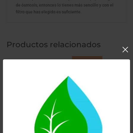
de ósmosis, entonces lo tienes más sencillo y con el
filtro que has elegido es suficiente.
Productos relacionados
¡Oferta!
CERAMICARB
GRIFO
SI
FLEXIBLE DE