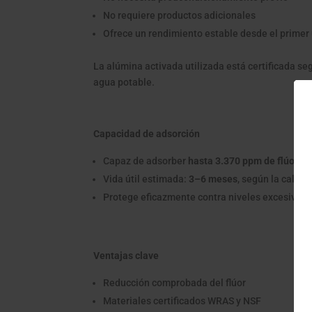
No requiere productos adicionales
Ofrece un rendimiento estable desde el primer
La alúmina activada utilizada está certificada s
agua potable.
Capacidad de adsorción
Capaz de adsorber
hasta 3.370 ppm de flúor
Vida útil estimada:
3–6 meses
, según la calida
Protege eficazmente contra niveles excesivos 
Ventajas clave
Reducción comprobada del flúor
Materiales certificados WRAS y NSF