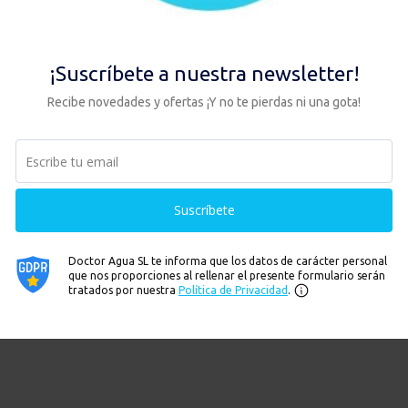
DUO
y carcasas DUO en general
o
iltración (DUO):