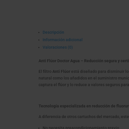
Descripción
Información adicional
Valoraciones (0)
Anti Flúor Doctor Agua – Reducción segura y certi
El filtro
Anti Flúor
está diseñado para disminuir los
natural como los añadidos en el suministro munic
captura el flúor y lo reduce a valores seguros par
Tecnología especializada en reducción de fluoru
A diferencia de otros cartuchos del mercado, este 
No necesita preacondicionamiento previo