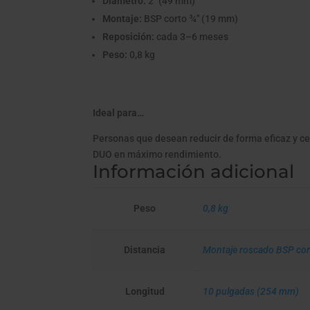
Diámetro:
2" (49 mm)
Montaje:
BSP corto ¾" (19 mm)
Reposición:
cada 3–6 meses
Peso:
0,8 kg
Ideal para…
Personas que desean reducir de forma eficaz y ce
DUO en máximo rendimiento.
Información adicional
Peso
0,8 kg
Distancia
Montaje roscado BSP cor
Longitud
10 pulgadas (254 mm)