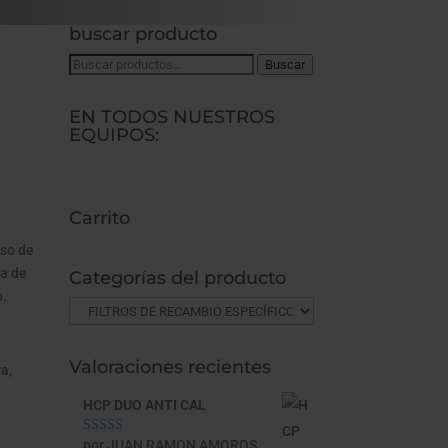
buscar producto
Buscar
Buscar
por:
EN TODOS NUESTROS
EQUIPOS:
Carrito
eso de
ua de
Categorías del producto
o.
Valoraciones recientes
a,
HCP DUO ANTI CAL
por JUAN RAMON AMOROS
Valorado con