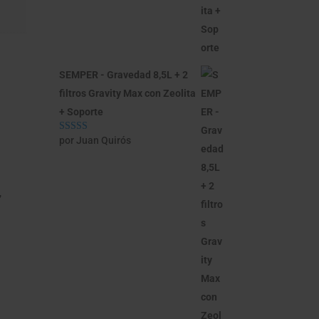
SEMPER - Gravedad 8,5L + 2
filtros Gravity Max con Zeolita
+ Soporte
por Juan Quirós
Valorado con
5
de 5
,