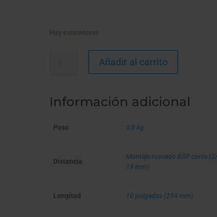
Hay existencias
ANTI
Añadir al carrito
FLÚOR
cantidad
Información adicional
Peso
0,8 kg
Montaje roscado BSP corto (3/
Distancia
19 mm)
Longitud
10 pulgadas (254 mm)