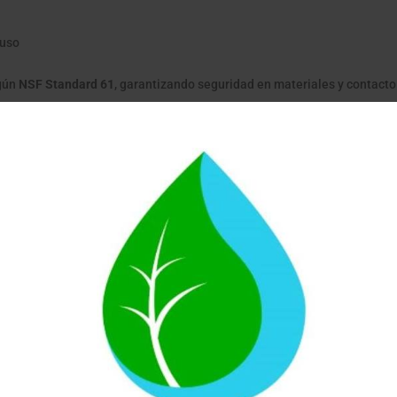
 uso
egún
NSF Standard 61
, garantizando seguridad en materiales y contacto
d del agua local
que pueden afectar salud, sabor y uso doméstico