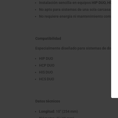
Instalación sencilla en equipos
HIP DUO, HCP 
No apto para sistemas de una sola carcasa
No requiere energía ni mantenimiento complej
Compatibilidad
Especialmente diseñado para sistemas de doble f
HIP DUO
HCP DUO
HIS DUO
HCS DUO
Datos técnicos
Longitud:
10" (254 mm)