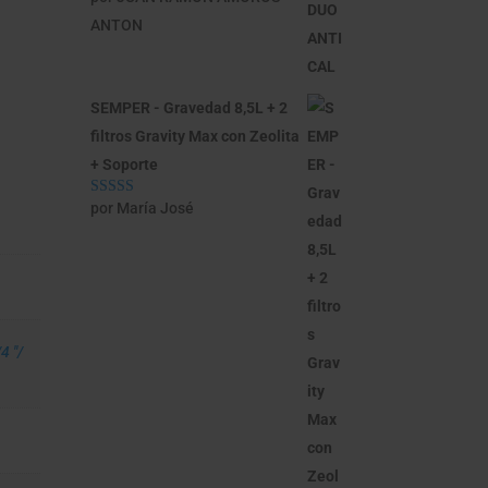
5
de 5
ANTON
SEMPER - Gravedad 8,5L + 2
filtros Gravity Max con Zeolita
+ Soporte
por María José
Valorado con
5
de 5
4 "/