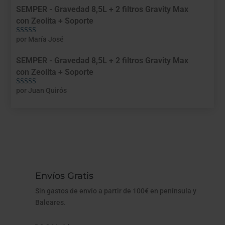
SEMPER - Gravedad 8,5L + 2 filtros Gravity Max
con Zeolita + Soporte
por María José
Valorado con
5
de 5
SEMPER - Gravedad 8,5L + 2 filtros Gravity Max
con Zeolita + Soporte
por Juan Quirós
Valorado con
5
de 5
Envíos Gratis
Sin gastos de envío a partir de 100€ en península y
Baleares.