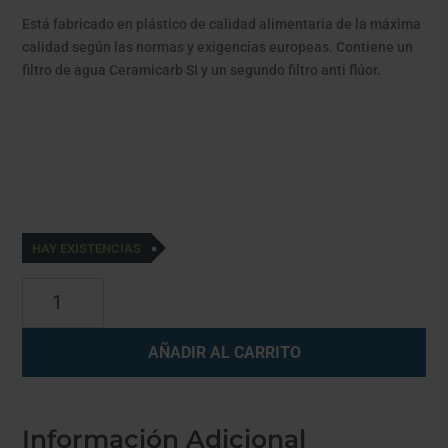
Está fabricado en plástico de calidad alimentaria de la máxima
calidad según las normas y exigencias europeas. Contiene un
filtro de agua Ceramicarb SI y un segundo filtro anti flúor.
HAY EXISTENCIAS
HCP
DUO
ANTI
AÑADIR AL CARRITO
FLÚOR
cantidad
Información Adicional