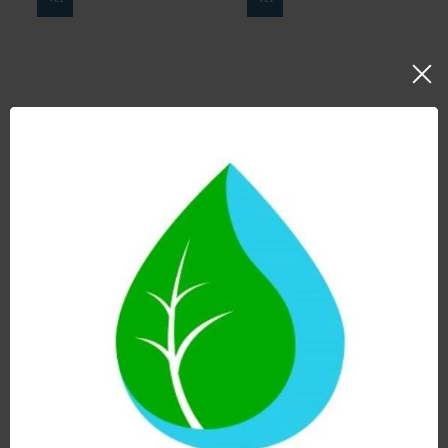
HCP + ULTRA
HIS DUO ANTI
PURIFY Con
NITRATOS
ZEOLITA
379,00
€
198,00
€
HAY EXISTENCIAS
HAY EXISTENCIAS
Ver
Ver