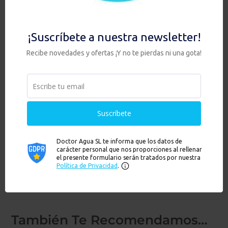
HCS DUO ANTI
HCS DUO ANTI
NITRATOS Con
FLÚOR
ZEOLITA
399,00
€
418,00
€
HAY EXISTENCIAS
HAY EXISTENCIAS
También Te Recomendamos…