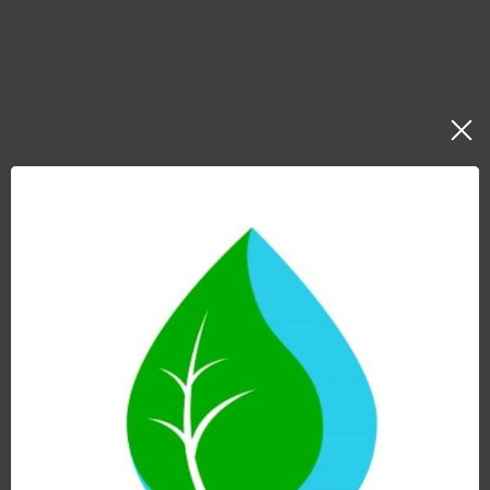
HCS DUO ANTI CAL con ZEOLITA
418,00
€
Hay existencias