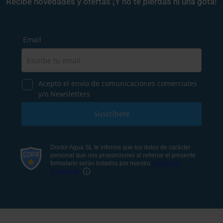
Recibe novedades y ofertas ¡Y no te pierdas ni una gota!