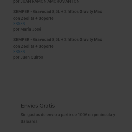
por JUAN RAMON AMOROS ANTON
Valorado con
5
de 5
SEMPER - Gravedad 8,5L + 2 filtros Gravity Max
con Zeolita + Soporte
por María José
Valorado con
5
de 5
SEMPER - Gravedad 8,5L + 2 filtros Gravity Max
con Zeolita + Soporte
por Juan Quirós
Valorado con
5
de 5
Envíos Gratis
Sin gastos de envío a partir de 100€ en península y
Baleares.