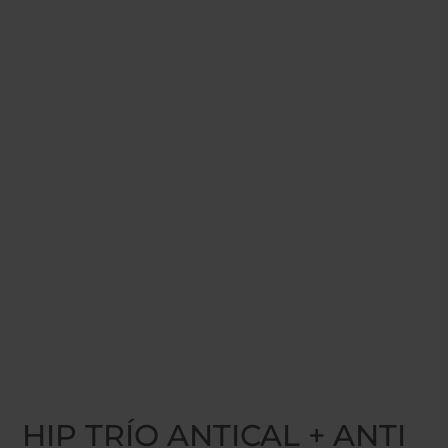
Inicio
/
FILTRADO BAJO ENCIMERA
/
HIP TRIO
/ HIP
TRÍO ANTICAL + ANTI NITRATOS
HIP TRÍO ANTICAL + ANTI