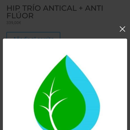
HIP TRÍO ANTICAL + ANTI
FLÚOR
339,00
€
Añadir al carrito
Hay existencias
Ver