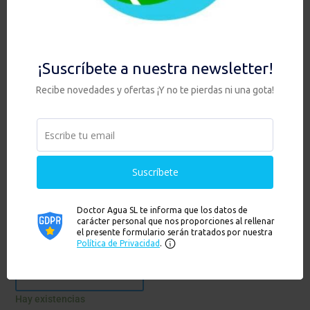
HIS DUO ANTI CAL con
ZEOLITA
398,00
€
Añadir al carrito
Hay existencias