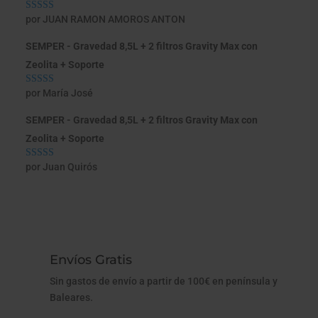
por JUAN RAMON AMOROS ANTON
Valorado con
5
de 5
SEMPER - Gravedad 8,5L + 2 filtros Gravity Max con
Zeolita + Soporte
por María José
Valorado con
5
de 5
SEMPER - Gravedad 8,5L + 2 filtros Gravity Max con
Zeolita + Soporte
por Juan Quirós
Valorado con
5
de 5
Envíos Gratis
Sin gastos de envío a partir de 100€ en península y
Baleares.