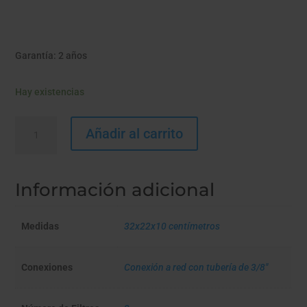
Garantía: 2 años
Hay existencias
HIP
Añadir al carrito
TRÍO
ANTICAL
+
Información adicional
ANTI
NITRATOS
cantidad
Medidas
32x22x10 centímetros
Conexiones
Conexión a red con tubería de 3/8"