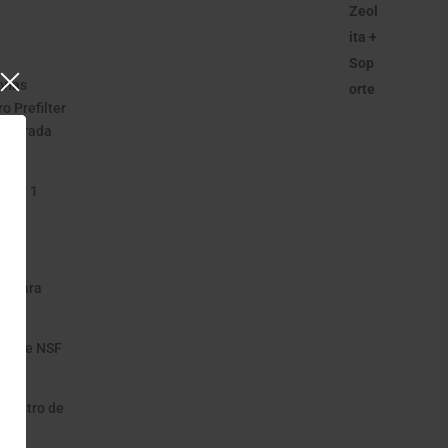
zonas
o Prefilter
 filtrada
ter y 1
do para
nes de NSF
ministro de