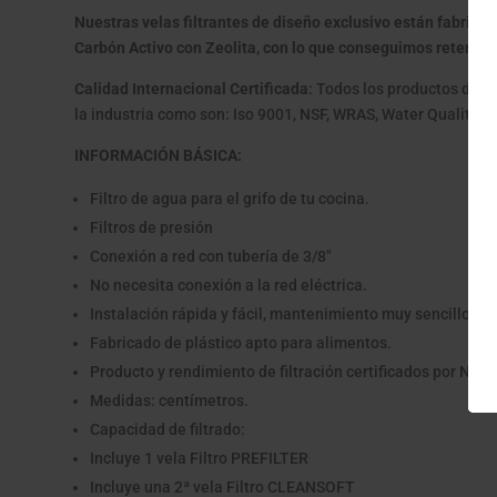
Nuestras velas filtrantes de diseño exclusivo están fabrica
Carbón Activo con Zeolita, con lo que conseguimos retener i
Calidad Internacional Certificada
: Todos los productos de D
la industria como son: Iso 9001, NSF, WRAS, Water Quality C
INFORMACIÓN BÁSICA:
Filtro de agua para el grifo de tu cocina.
Filtros de presión
Conexión a red con tubería de 3/8"
No necesita conexión a la red eléctrica.
Instalación rápida y fácil, mantenimiento muy sencillo
Fabricado de plástico apto para alimentos.
Producto y rendimiento de filtración certificados por NSF.
Medidas: centímetros.
Capacidad de filtrado:
Incluye 1 vela Filtro PREFILTER
Incluye una 2ª vela Filtro CLEANSOFT