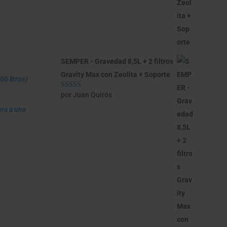
SEMPER - Gravedad 8,5L + 2 filtros
Gravity Max con Zeolita + Soporte
0 litros)
por Juan Quirós
Valorado con
5
de 5
ra a una