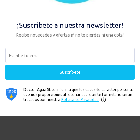
das con cerámica de 0,5 micras, baño de plata ionizada y un sólido cora
mpurezas, bacterias, metales pesados, cloro, etc.
octor Agua son fabricados bajo las más prestigiosas certificaciones del
ertification. Más información
aquí