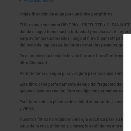
Valoraciones (0)
Triple filtración de agua para un único portafiltros.
El filtro bajo encimera HIP TRÍO + PREFILTER + CLEANSOFT
donde el agua tiene mucha turbiedad y mucha cal. Al tener tr
para evitar las turbiedades, luego el filtro Cleansoft para redu
del resto de impurezas, bacterias y metales pesados, gracias a
En el precio está incluida la vela filtrante Ultra Purify con Z
filtro Cleansoft.
Permite tener un agua pura y segura para todo uso alimentari
Este filtro cabe perfectamente
debajo del fregadero de casa 
quienes desean tener un filtro con fijación permanente y disc
Está fabricado en plástico de calidad alimentaria; la mayor 
y WRAS.
Nuestros filtros no requieren energía eléctrica para su func
agua de tu casa (mínimo 1,5 bares; lo estándar es entre 2,5 