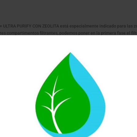
 + ULTRA PURIFY CON ZEOLITA está especialmente indicado para las 
es compartimentos filtrantes, podemos poner en la primera fase el filtr
cir la cal, llegando así a la tercera fase del filtro de agua, lista para ser
l filtro Ultra Purify con Zeolita.
eolita, 100% ecológica, válida para los próximos 12 meses y 1 filtro Prefil
o: para beber, cocinar, lavado de frutas y verduras.
y ofrecerá agua filtrada a razón de 300 litros por hora
. Es muy adecua
reto en su cocina, pues el filtro queda oculto bajo la encimera.
calidad según las exigencias de la Union Europea y con las certificacio
ionamiento, trabajan gracias a los bares de presion que tienes en el su
y 5 bares)