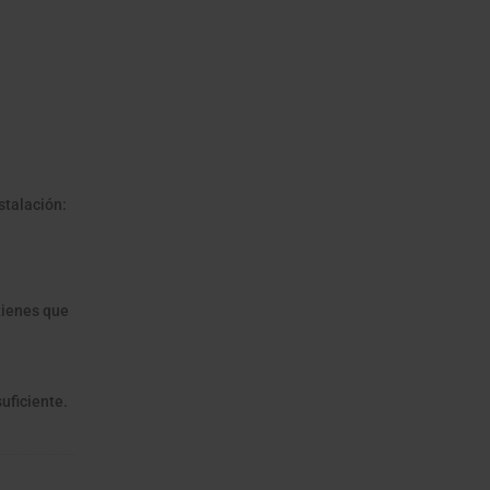
stalación:
tienes que
suficiente.