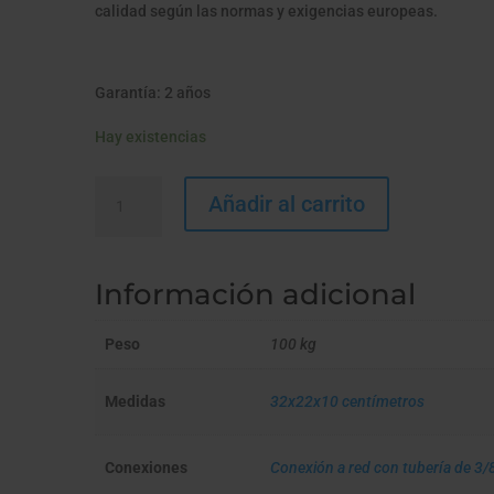
calidad según las normas y exigencias europeas.
Garantía: 2 años
Hay existencias
HIP
Añadir al carrito
TRÍO
ANTI
SEDIMENTOS
Información adicional
+
ANTICAL
cantidad
Peso
100 kg
Medidas
32x22x10 centímetros
Conexiones
Conexión a red con tubería de 3/