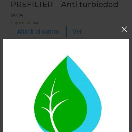
PREFILTER – Anti turbiedad
24,90
€
Hay existencias
Añadir al carrito
Ver
Prefiltro Plisado Lavable de 5
Micras Para Big Blue De 10
Pulgadas Doctor Agua
32,90
€
Hay existencias
Añadir al carrito
Ver