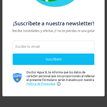
←
1
2
3
…
10
11
12
13
14
→