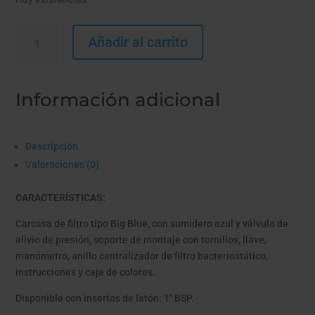
Big
Añadir al carrito
Blue
de
10
Información adicional
Pulgadas
Doctor
Agua
cantidad
Descripción
Valoraciones (0)
CARACTERÍSTICAS:
Carcasa de filtro tipo Big Blue, con sumidero azul y válvula de
alivio de presión, soporte de montaje con tornillos, llave,
manómetro, anillo centralizador de filtro bacteriostático,
instrucciones y caja de colores.
Disponible con insertos de latón: 1" BSP.