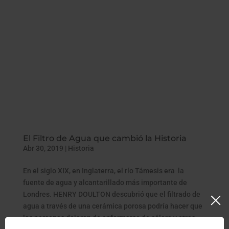
El Filtro de Agua que cambió la Historia
Abr 30, 2019
|
Historia
En el siglo XIX, en Inglaterra, el río Támesis era la
fuente de agua y alcantarillado más importante de
Londres. HENRY DOULTON descubrió que el filtrado de
agua a través de una cerámica porosa podría hacer que
las personas dejaran de enfermarse de cólera y otras...