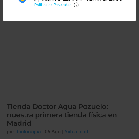
Artículos recientes
Tienda Doctor Agua Pozuelo:
nuestra primera tienda física en
Madrid
por
doctoragua
|
06 Ago
|
Actualidad