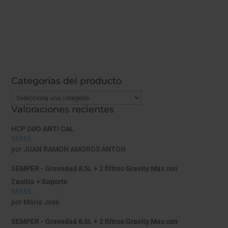
Categorías del producto
Valoraciones recientes
HCP DUO ANTI CAL
por JUAN RAMON AMOROS ANTON
Valorado con
5
de 5
SEMPER - Gravedad 8,5L + 2 filtros Gravity Max con
Zeolita + Soporte
por María José
Valorado con
5
de 5
SEMPER - Gravedad 8,5L + 2 filtros Gravity Max con