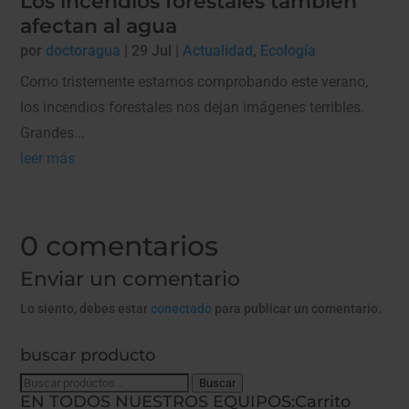
Los incendios forestales también
afectan al agua
por
doctoragua
|
29 Jul
|
Actualidad
,
Ecología
Como tristemente estamos comprobando este verano,
los incendios forestales nos dejan imágenes terribles.
Grandes...
leer más
0 comentarios
Enviar un comentario
Lo siento, debes estar
conectado
para publicar un comentario.
buscar producto
Buscar
Buscar
EN TODOS NUESTROS EQUIPOS:
Carrito
por: