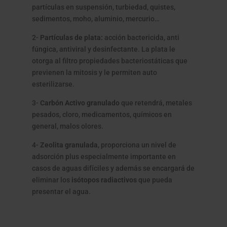
partículas en suspensión, turbiedad, quistes,
sedimentos, moho, aluminio, mercurio…
2-
Partículas de plata:
acción bactericida, anti
fúngica, antiviral y desinfectante. La plata le
otorga al filtro propiedades bacteriostáticas que
previenen la mitosis y le permiten auto
esterilizarse.
3-
Carbón Activo granulado
que retendrá, metales
pesados, cloro, medicamentos, químicos en
general, malos olores.
4-
Zeolita granulada
, proporciona un nivel de
adsorción plus especialmente importante en
casos de aguas difíciles y además se encargará de
eliminar los
isótopos radiactivos
que pueda
presentar el agua.