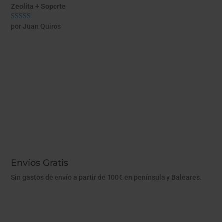
Zeolita + Soporte
por Juan Quirós
Valorado con
5
de 5
Envíos Gratis
Sin gastos de envío a partir de 100€ en península y Baleares.