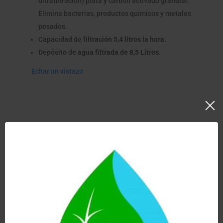
ultrafiltración) plata y carbón activado granular.
Elimina bacterias, productos químicos y metales
pesados.
Capacidad de
filtración 5,4 litros la hora.
Depósito de
agua filtrada de 8,5 Litros
.
Echar un vistazo
Si tu decisión es un filtro de gravedad y ya has
elegido el que más se adapta a tus necesidades
puedes obtener un 10% de descuento en tu
compra tan solo por ser lector de nuestro Blog.
Para ello ponte en contacto con nosotros
mandándonos un email a info@doctoragua.es y te
enviaremos tu descuento de cortesía encantados.