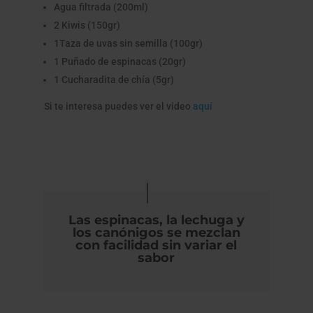
Agua filtrada (200ml)
2 Kiwis (150gr)
1Taza de uvas sin semilla (100gr)
1 Puñado de espinacas (20gr)
1 Cucharadita de chía (5gr)
Si te interesa puedes ver el video
aquí
Las espinacas, la lechuga y
los canónigos se mezclan
con facilidad sin variar el
sabor