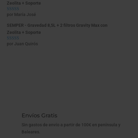
Zeolita + Soporte
por María José
Valorado con
5
de 5
SEMPER - Gravedad 8,5L + 2 filtros Gravity Max con
Zeolita + Soporte
por Juan Quirós
Valorado con
5
de 5
Envíos Gratis
Sin gastos de envío a partir de 100€ en península y
Baleares.