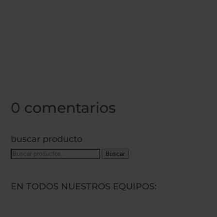
doctoragua
Elegimos alimentos ecológicos, leemos las
etiquetas de los productos y buscamos alternativas
más saludables para...
0 comentarios
buscar producto
Buscar
Buscar
por:
EN TODOS NUESTROS EQUIPOS: