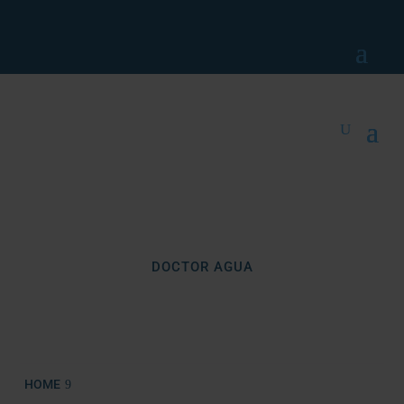
DOCTOR AGUA
BLOG
Agua sana en tu hogar
HOME
5 BATIDOS ANTIEDAD CON AGUA FILTRADA