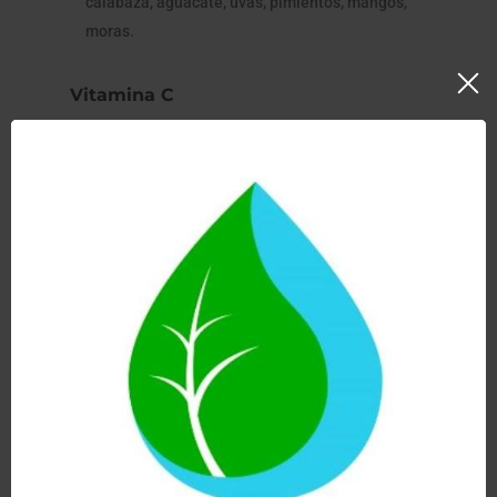
calabaza, aguacate, uvas, pimientos, mangos,
moras.
Vitamina C
Nutriente necesario para formar
vasos
sanguíneos, cartílago, colágeno y músculos.
Ayuda a
absorber y asimilar el calcio.
La vitamina C es soluble en agua, el cuerpo no la
almacena. Se puede tomar a diario.
Nos protege de los
radicales libres.
Algunas fuentes: fresas, papaya, kiwi, pomelo,
arándanos, limón, naranja, menta y espinaca.
Fibra
Regula nuestro
tránsito intestinal
.