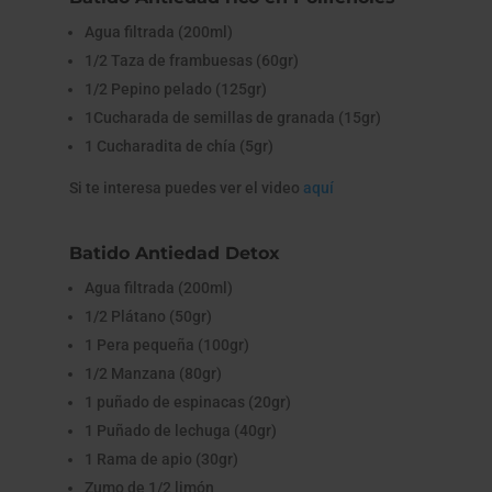
Agua filtrada (200ml)
1/2 Taza de frambuesas (60gr)
1/2 Pepino pelado (125gr)
1Cucharada de semillas de granada (15gr)
1 Cucharadita de chía (5gr)
Si te interesa puedes ver el video
aquí
Batido Antiedad Detox
Agua filtrada (200ml)
1/2 Plátano (50gr)
1 Pera pequeña (100gr)
1/2 Manzana (80gr)
1 puñado de espinacas (20gr)
1 Puñado de lechuga (40gr)
1 Rama de apio (30gr)
Zumo de 1/2 limón