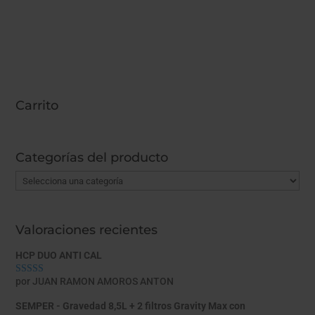
Carrito
Categorías del producto
Valoraciones recientes
HCP DUO ANTI CAL
por JUAN RAMON AMOROS ANTON
Valorado con
5
de 5
SEMPER - Gravedad 8,5L + 2 filtros Gravity Max con