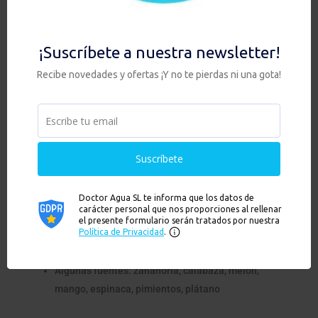
Nos ayuda a controlar los niveles de
azúcar y
colesterol
en sangre.
Ayuda a sentirnos llenos y por lo tanto
controlar
el peso
.
Se encuentra en frutas, verduras, nueces y
semillas.
Betacarotenos
Evitan la aparición de
arrugas
.
Protegen
ojos y mucosas
. Aumentan nuestras
defensas.
Cuidan del buen estado de nuestros
huesos.
Se convierten en
vitamina A
en el cuerpo.
Algunas fuentes: zanahoria, calabaza, melón,
mango, espinaca, pimientos, plátano