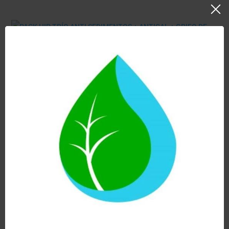
PACK HIP TRÍO ANTI SEDIMENTOS + ANTICAL + GRIFO
DE TRES VÍAS
569,00
€
Hay existencias
Añadir al carrito
Ver
Llave para modelos HIP, DUO o TRIO
9,90
€
Hay existencias