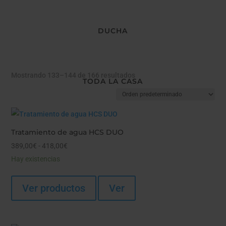
DUCHA
Mostrando 133–144 de 166 resultados
TODA LA CASA
Tratamiento de agua HCS DUO
Rango
389,00
€
-
418,00
€
de
Hay existencias
precios:
desde
Ver productos
Ver
389,00€
hasta
418,00€