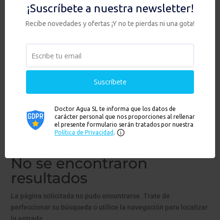
Añadir al carrito
Ver
←
1
2
3
…
9
10
11
12
13
14
→
No se encontraron
resultados
La página solicitada no pudo encontrarse. Trate de
perfeccionar su búsqueda o utilice la navegación para localizar
la entrada.