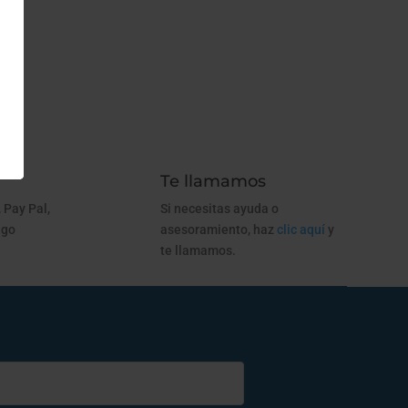
Te llamamos
 Pay Pal,
Si necesitas ayuda o
ago
asesoramiento, haz
clic aquí
y
te llamamos.