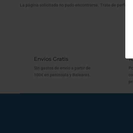
La página solicitada no pudo encontrarse. Trate de perfecci
Envíos Gratis
1
Sin gastos de envío a partir de
Po
100€ en península y Baleares.
co
pr