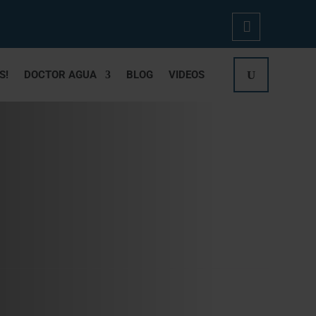
Mi
S!
DOCTOR AGUA
BLOG
VIDEOS
Cue
Nta