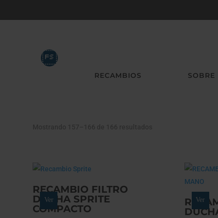
A LA CASA
RECAMBIOS
SOBRE
Mostrando 157–166 de 166 resultados
RECAMBIO FILTRO
DUCHA SPRITE
Ver
RECAM
Ver
COMPACTO
DUCHA