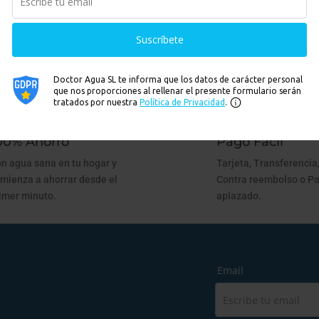
onar su búsqueda o utilice la navegación para localizar la entrada.
00% Ahorro
Pago Fácil
n agua sana en tu hogar y
Tarjeta, Transferencia,
mienza a ahorrar desde el
Contra reembolso o P
imer minuto.
aplazado.