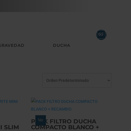
 GRAVEDAD
DUCHA
TODA LA 
PACK FILTRO DUCHA
Ver
I SLIM
COMPACTO BLANCO +