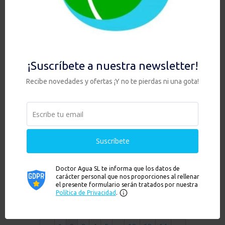
HIS DUO ANTI SEDIMENTOS con ZEOLITA
388,00
€
Hay existencias
Añadir al carrito
Ver
PACK HIS DUO ANTI ARSÉNICO + GRIFO 3 VÍAS
619,00
€
Hay existencias
Añadir al carrito
Ver