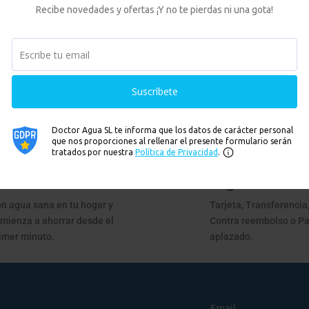
Ver
Ver
←
1
2
3
00% Ahorro
Pago Fácil
n agua sana en tu hogar y
Tarjeta, Transferencia,
mienza a ahorrar desde el
Contra reembolso o P
imer minuto.
aplazado.