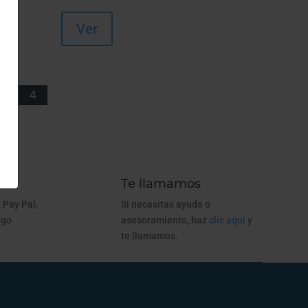
Ver
4
Te llamamos
 Pay Pal,
Si necesitas ayuda o
ago
asesoramiento, haz
clic aquí
y
te llamamos.