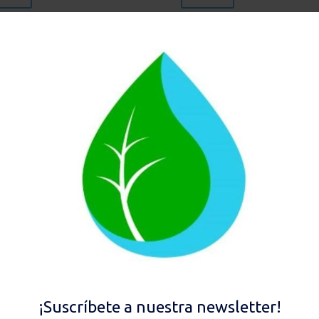
 TRÍO ANTICAL + ANTI
HIP TRÍO ANTICAL + ANTI
RATOS
FLÚOR
00
€
339,00
€
existencias
Hay existencias
Añadir al carrito
Añadir al carrito