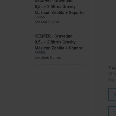
SEMPER - Gravedad
8,5L + 2 filtros Gravity
Max con Zeolita + Soporte
por María José
Valorado con
5
de 5
SEMPER - Gravedad
8,5L + 2 filtros Gravity
Max con Zeolita + Soporte
por Juan Quirós
Valorado con
5
de 5
Tra
289,
Hay 