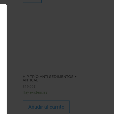
HIP TRÍO ANTI SEDIMENTOS +
ANTICAL
319,00
€
Hay existencias
Añadir al carrito