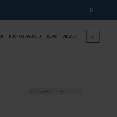
Mi
Cue
S!
DOCTOR AGUA
BLOG
VIDEOS
Nta