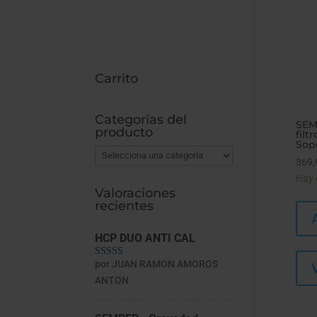
Carrito
Categorías del
SEM
producto
filt
Sop
369,
Hay 
Valoraciones
recientes
HCP DUO ANTI CAL
por JUAN RAMON AMOROS
Valorado con
5
de 5
ANTON