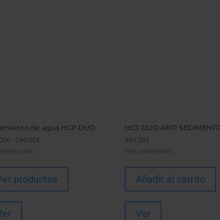
tamiento de agua HCP DUO
HCS DUO ANTI SEDIMENT
00
€
-
299,00
€
Rango
389,00
€
existencias
de
Hay existencias
precios:
desde
Ver productos
Añadir al carrito
289,00€
hasta
299,00€
Ver
Ver