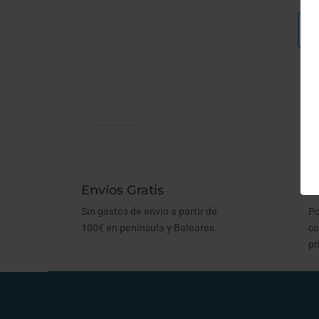
Envíos Gratis
1
Sin gastos de envío a partir de
Po
100€ en península y Baleares.
co
pr