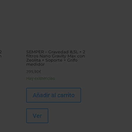
2
SEMPER – Gravedad 8,5L + 2
n
filtros Nano Gravity Max con
Zeolita + Soporte + Grifo
medidor
399,90
€
Hay existencias
Añadir al carrito
Ver