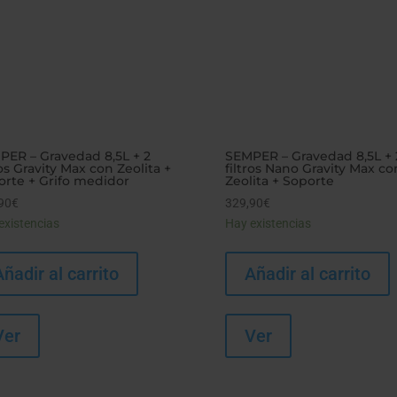
PER – Gravedad 8,5L + 2
SEMPER – Gravedad 8,5L + 
ros Gravity Max con Zeolita +
filtros Nano Gravity Max co
orte + Grifo medidor
Zeolita + Soporte
90
€
329,90
€
existencias
Hay existencias
Añadir al carrito
Añadir al carrito
Ver
Ver