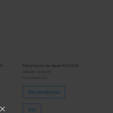
OS
Tratamiento de agua HCS DUO
389,00
€
-
418,00
€
Rango
Hay existencias
de
precios:
desde
Ver productos
389,00€
hasta
418,00€
Ver