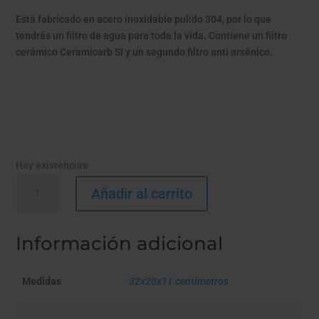
Está fabricado en acero inoxidable pulido 304, por lo que
tendrás un filtro de agua para toda la vida. Contiene un filtro
cerámico Ceramicarb SI y un segundo filtro anti arsénico.
Hay existencias
HCS
Añadir al carrito
DUO
ANTI
ARSÉNICO
Información adicional
cantidad
Medidas
32x20x11 centímetros