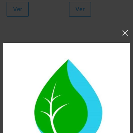
Ver
Ver
HCS DUO
HCP DUO
ANTI
ANTI CAL
NITRATOS con
299,00
€
ZEOLITA
418,00
€
Añadir al carrito