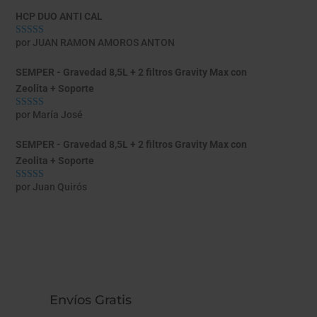
HCP DUO ANTI CAL
por JUAN RAMON AMOROS ANTON
Valorado con
5
de 5
SEMPER - Gravedad 8,5L + 2 filtros Gravity Max con
Zeolita + Soporte
por María José
Valorado con
5
de 5
SEMPER - Gravedad 8,5L + 2 filtros Gravity Max con
Zeolita + Soporte
por Juan Quirós
Valorado con
5
de 5
Envíos Gratis