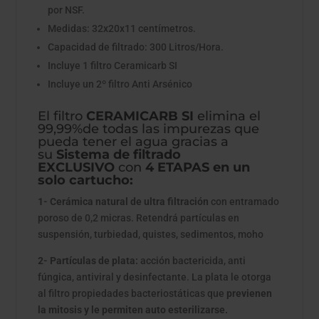
por NSF.
Medidas: 32x20x11 centímetros.
Capacidad de filtrado: 300 Litros/Hora.
Incluye 1 filtro Ceramicarb SI
Incluye un 2º filtro Anti Arsénico
El filtro
CERAMICARB SI
elimina el
99,99%de todas las impurezas que
pueda tener el agua gracias a
su
Sistema de filtrado
EXCLUSIVO
con
4 ETAPAS en un
solo cartucho:
1- Cerámica natural de ultra filtración
con entramado
poroso de 0,2 micras. Retendrá partículas en
suspensión, turbiedad, quistes, sedimentos, moho
2- Partículas de plata:
acción bactericida, anti
fúngica, antiviral y desinfectante. La plata le otorga
al filtro propiedades bacteriostáticas que
previenen
la mitosis y le permiten auto esterilizarse.