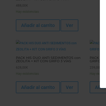
488,00
€
Hay existencias
Añadir al carrito
Ver
PACK HIS DUO ANTI SEDIMENTOS con
PACK HIP
ZEOLITA + KIT CON GRIFO 3 VÍAS
GRIFO DE
628,00
€
239,00
€
Hay existencias
Hay existe
Añadir al carrito
Ver
Añadi