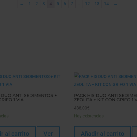
←
1
2
3
4
5
6
7
…
12
13
14
→
 DUO ANTI SEDIMENTOS +
PACK HIS DUO ANTI SEDIME
RIFO 1 VIA
ZEOLITA + KIT CON GRIFO 1 
488,00
€
ncias
Hay existencias
r al carrito
Ver
Añadir al carrito