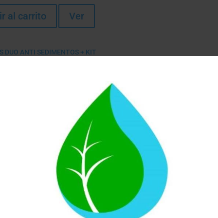
r al carrito
Ver
 DUO ANTI SEDIMENTOS +
RIFO 1 VIA
ncias
r al carrito
Ver