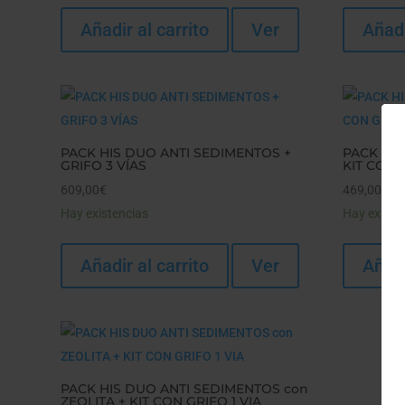
Añadir al carrito
Ver
Añadi
PACK HIS DUO ANTI SEDIMENTOS +
PACK HIS
GRIFO 3 VÍAS
KIT CON G
609,00
€
469,00
€
Hay existencias
Hay existe
Añadir al carrito
Ver
Añadi
PACK HIS DUO ANTI SEDIMENTOS con
ZEOLITA + KIT CON GRIFO 1 VIA