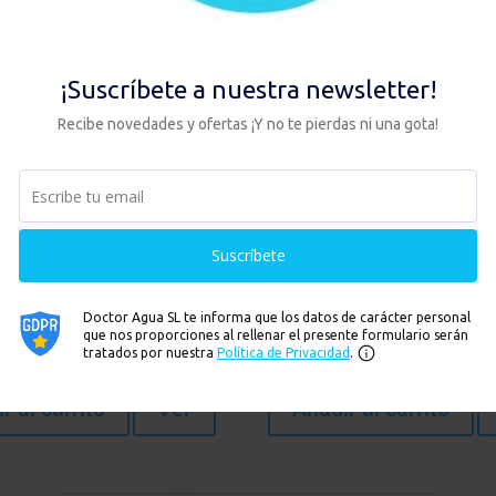
 + CERAMICARB + KIT CON
PACK HIP + ZEOLITA + KIT C
 UNA VÍA
DE UNA VÍA
258,00
€
ncias
Hay existencias
r al carrito
Ver
Añadir al carrito