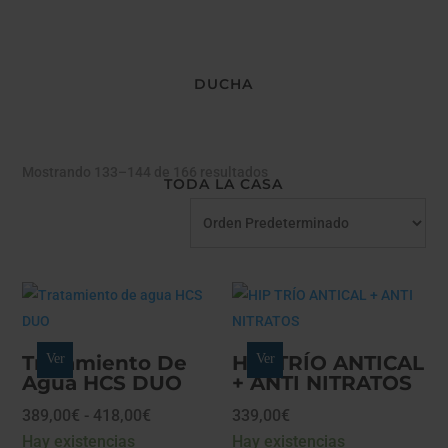
DUCHA
Mostrando 133–144 de 166 resultados
TODA LA CASA
Tratamiento De
Ver
HIP TRÍO ANTICAL
Ver
Agua HCS DUO
+ ANTI NITRATOS
Rango
389,00
€
-
418,00
€
339,00
€
de
Hay existencias
Hay existencias