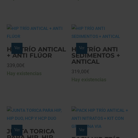
precios:
desde
389,00€
hasta
418,00€
HIP TRÍO ANTICAL
Ver
HIP TRÍO ANTI
Ver
+ ANTI FLÚOR
SEDIMENTOS +
ANTICAL
339,00
€
319,00
€
Hay existencias
Hay existencias
JUNTA TORICA
Ver
Ver
PARA HIP, HIP