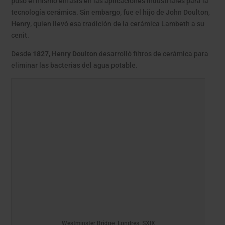
puso el mismo énfasis en las aplicaciones industriales para la
tecnología cerámica. Sin embargo, fue el hijo de John Doulton,
Henry
, quien llevó esa tradición de la cerámica Lambeth a su
cenit.
Desde
1827
,
Henry Doulton
desarrolló filtros de cerámica para
eliminar las bacterias del agua potable.
Westminster Bridge, Londres. SXIX