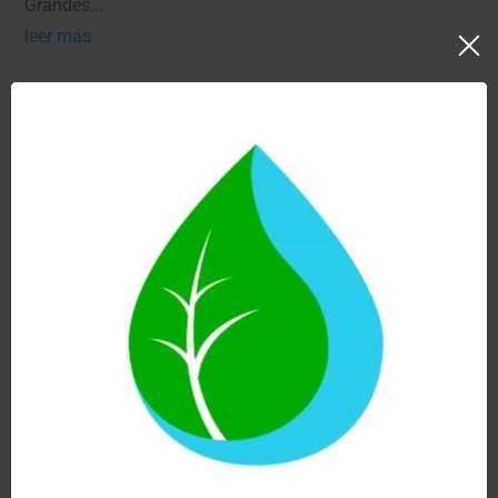
Grandes...
leer más
Herbolarios y agua filtrada: por qué
la calidad del agua también forma
parte de una vida saludable