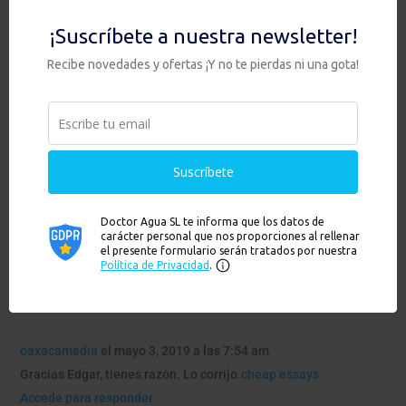
por
doctoragua
|
14 Jul
|
Bienestar
,
Ecología
,
Salud
Elegimos alimentos ecológicos, leemos las etiquetas de
los productos y buscamos alternativas más saludables
para...
leer más
1 Comentario
oaxacamedia
el mayo 3, 2019 a las 7:54 am
Gracias Edgar, tienes razón. Lo corrijo.
cheap essays
Accede para responder