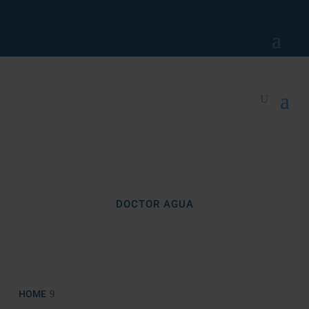
DOCTOR AGUA
BLOG
Agua sana en tu hogar
HOME
EL FILTRO DE AGUA QUE CAMBIÓ LA HISTORIA