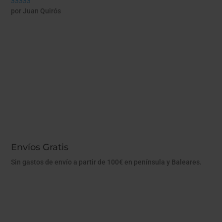
por Juan Quirós
Valorado con
5
de 5
Envíos Gratis
Sin gastos de envío a partir de 100€ en península y Baleares.