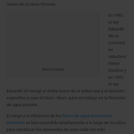
reales de la reina Victoria.
En
1901
,
el
rey
Eduardo
VII
se
convirtió
en
caballero
Henry
Reina Victoria
Doulton y
en 1902
el rey
Eduardo VII otorgó el doble honor de la orden real y el derecho
específico a usar el título «Real» para su trabajo en la filtración
de agua potable.
El rango y la eficiencia de los
filtros de agua domésticos
Doulton®
se han extendido ampliamente a lo largo de los años
para satisfacer las demandas de usos cada vez más