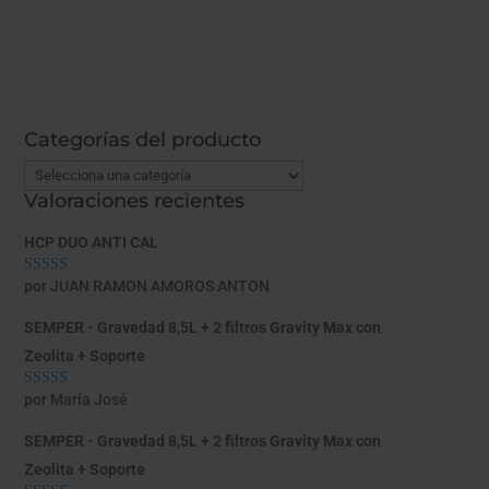
Categorías del producto
Valoraciones recientes
HCP DUO ANTI CAL
por JUAN RAMON AMOROS ANTON
Valorado con
5
de 5
SEMPER - Gravedad 8,5L + 2 filtros Gravity Max con
Zeolita + Soporte
por María José
Valorado con
5
de 5
SEMPER - Gravedad 8,5L + 2 filtros Gravity Max con
Zeolita + Soporte